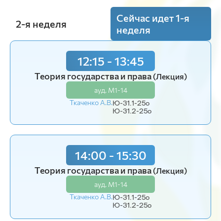
Сейчас идет 1-я
2-я неделя
неделя
12:15 - 13:45
8:30 - 10:00
Теория государства и права
Земельное право
(Лекция)
(Лекция)
ауд. М1-14
ауд. М1-14
Ткаченко А.В.
Власов В.А.
Ю-31.1-25o
Ю-31-24o
Ю-31.2-25o
Ю-32.1-24o
Ю-32.2-24o
14:00 - 15:30
10:15 - 11:45
Теория государства и права
(Лекция)
Земельное право
(Лекция)
ауд. М1-14
ауд. М1-14
Ткаченко А.В.
Ю-31.1-25o
Власов В.А.
Ю-31.2-25o
Ю-31-24o
Ю-32.1-24o
Ю-32.2-24o