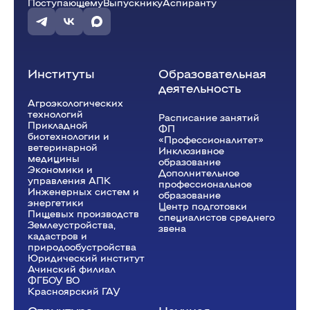
Поступающему
Выпускнику
Аспиранту
Институты
Образовательная
деятельность
Агроэкологических
технологий
Расписание занятий
Прикладной
ФП
биотехнологии и
«Профессионалитет»
ветеринарной
Инклюзивное
медицины
образование
Экономики и
Дополнительное
управления АПК
профессиональное
Инженерных систем и
образование
энергетики
Центр подготовки
Пищевых производств
специалистов среднего
Землеустройства,
звена
кадастров и
природообустройства
Юридический институт
Ачинский филиал
ФГБОУ ВО
Красноярский ГАУ