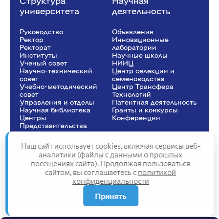
Структура
Научная
университета
деятельность
Руководство
Объявления
Ректор
Инновационные
Рeкторат
лаборатории
Институты
Научные школы
Ученый совет
НИИЦ
Научно-технический
Центр селекции и
совет
семеноводства
Учебно-методический
Центр Трансфера
совет
Технологий
Управления и отделы
Патентная деятельность
Научная библиотека
Гранты и конкурсы
Центры
Конференции
Представительства
Наш сайт использует cookies, включая сервисы веб-
аналитики (файлы с данными о прошлых
посещениях сайта). Продолжая пользоваться
Сведения об образовательной организации
сайтом, вы соглашаетесь с
политикой
Политика конфиденциальности
конфиденциальности
Структура сайта
2025
Принять