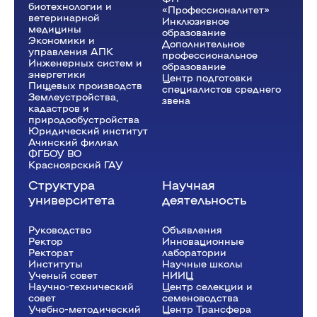
биотехнологии и
«Профессионалитет»
ветеринарной
Инклюзивное
медицины
образование
Экономики и
Дополнительное
управления АПК
профессиональное
Инженерных систем и
образование
энергетики
Центр подготовки
Пищевых производств
специалистов среднего
Землеустройства,
звена
кадастров и
природообустройства
Юридический институт
Ачинский филиал
ФГБОУ ВО
Красноярский ГАУ
Структура
Научная
университета
деятельность
Руководство
Объявления
Ректор
Инновационные
Рeкторат
лаборатории
Институты
Научные школы
Ученый совет
НИИЦ
Научно-технический
Центр селекции и
совет
семеноводства
Учебно-методический
Центр Трансфера