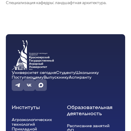
Специализация кафедры: ландшафтная архитектура.
Университет сегодня
Студенту
Школьнику
Поступающему
Выпускнику
Аспиранту
Институты
Образовательная
деятельность
Агроэкологических
технологий
Расписание занятий
Прикладной
ФП