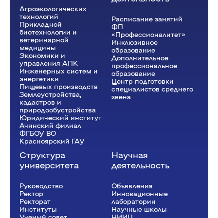
Агроэкологических
технологий
Расписание занятий
Прикладной
ФП
биотехнологии и
«Профессионалитет»
ветеринарной
Инклюзивное
медицины
образование
Экономики и
Дополнительное
управления АПК
профессиональное
Инженерных систем и
образование
энергетики
Центр подготовки
Пищевых производств
специалистов среднего
Землеустройства,
звена
кадастров и
природообустройства
Юридический институт
Ачинский филиал
ФГБОУ ВО
Красноярский ГАУ
Структура
Научная
университета
деятельность
Руководство
Объявления
Ректор
Инновационные
Рeкторат
лаборатории
Институты
Научные школы
Ученый совет
НИИЦ