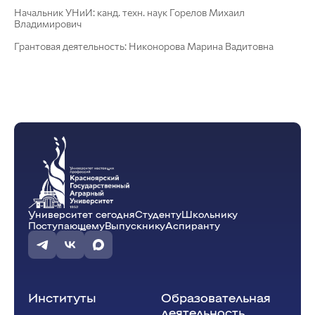
Начальник УНиИ: канд. техн. наук Горелов Михаил
Владимирович
Грантовая деятельность: Никонорова Марина Вадитовна
Университет сегодня
Студенту
Школьнику
Поступающему
Выпускнику
Аспиранту
Институты
Образовательная
деятельность