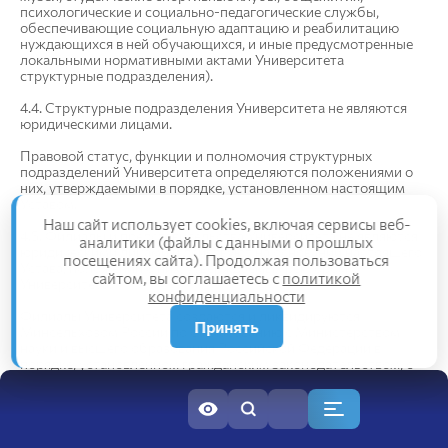
психологические и социально-педагогические службы,
обеспечивающие социальную адаптацию и реабилитацию
нуждающихся в ней обучающихся, и иные предусмотренные
локальными нормативными актами Университета
структурные подразделения).
4.4. Структурные подразделения Университета не являются
юридическими лицами.
Правовой статус, функции и полномочия структурных
подразделений Университета определяются положениями о
них, утверждаемыми в порядке, установленном настоящим
Уставом.
Наш сайт использует cookies, включая сервисы веб-
4.5. Филиалы и представительства Университета не являются
аналитики (файлы с данными о прошлых
юридическими лицами и действуют на основании настоящего
посещениях сайта). Продолжая пользоваться
Устава, положений о них, утверждаемых ректором
сайтом, вы соглашаетесь с
политикой
Университета.
конфиденциальности
Филиалы Университета создаются и ликвидируются
Принять
Минсельхозом России по согласованию с Министерством
науки и высшего образования Российской Федерации в
порядке, установленном гражданским законодательством, с
учетом особенностей, предусмотренных Федеральным
законом от 29 декабря 2012 г. № 273-ФЗ «Об образовании в
Российской Федерации».
Представительства Университета открываются и закрываются