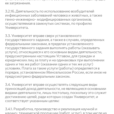
ее загрязнения.
3.2.16. Деятельность по использованию возбудителей
инфекционных заболеваний человека и животных, а также
генно-инженерно- модифицированных организмов,
осуществляемая в замкнутых системах, по профилю
Университета.
3.3. Университет вправе сверх установленного
государственного задания, а также в случаях, определенных
федеральными законами, в пределах установленного
государственного задания выполнять работы (оказывать
услуги), относящиеся к его основным видам деятельности,
предусмотренным настоящим Уставом, для граждан и
юридических лиц за плату и на одинаковых при выполнении
одних и тех же работ (оказании одних и тех же услуг)
условиях. Плата за такие услуги (работы) определяется в
порядке, установленном Минсельхозом России, если иное не
предусмотрено федеральным законом.
3.4. Университет вправе осуществлять следующие виды
приносящей доход деятельности, не являющиеся основными
видами деятельности, лишь постольку, поскольку это служит
достижению целей, ради которых создан Университет, и
соответствует указанным целям:
3.4.1. Разработка, производство и реализация научной и
научно- технической продукции (работ, услуг), в том числе на