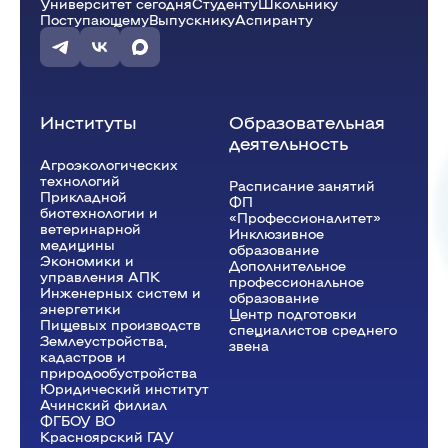
Университет сегодня
Студенту
Школьнику
Поступающему
Выпускнику
Аспиранту
Институты
Образовательная
деятельность
Агроэкологических
технологий
Расписание занятий
Прикладной
ФП
биотехнологии и
«Профессионалитет»
ветеринарной
Инклюзивное
медицины
образование
Экономики и
Дополнительное
управления АПК
профессиональное
Инженерных систем и
образование
энергетики
Центр подготовки
Пищевых производств
специалистов среднего
Землеустройства,
звена
кадастров и
природообустройства
Юридический институт
Ачинский филиал
ФГБОУ ВО
Красноярский ГАУ