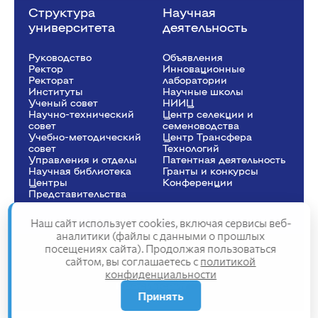
Структура
Научная
университета
деятельность
Руководство
Объявления
Ректор
Инновационные
Рeкторат
лаборатории
Институты
Научные школы
Ученый совет
НИИЦ
Научно-технический
Центр селекции и
совет
семеноводства
Учебно-методический
Центр Трансфера
совет
Технологий
Управления и отделы
Патентная деятельность
Научная библиотека
Гранты и конкурсы
Центры
Конференции
Представительства
Наш сайт использует cookies, включая сервисы веб-
аналитики (файлы с данными о прошлых
посещениях сайта). Продолжая пользоваться
Сведения об образовательной организации
сайтом, вы соглашаетесь с
политикой
Политика конфиденциальности
конфиденциальности
Структура сайта
2025
Принять