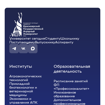
Университет сегодня
Студенту
Школьнику
Поступающему
Выпускнику
Аспиранту
Институты
Образовательная
деятельность
Агроэкологических
технологий
Расписание занятий
Прикладной
ФП
биотехнологии и
«Профессионалитет»
ветеринарной
Инклюзивное
медицины
образование
Экономики и
Дополнительное
управления АПК
профессиональное