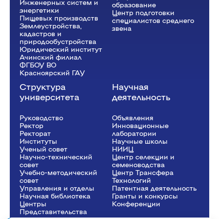
Инженерных систем и
образование
энергетики
Центр подготовки
Пищевых производств
специалистов среднего
Землеустройства,
звена
кадастров и
природообустройства
Юридический институт
Ачинский филиал
ФГБОУ ВО
Красноярский ГАУ
Структура
Научная
университета
деятельность
Руководство
Объявления
Ректор
Инновационные
Рeкторат
лаборатории
Институты
Научные школы
Ученый совет
НИИЦ
Научно-технический
Центр селекции и
совет
семеноводства
Учебно-методический
Центр Трансфера
совет
Технологий
Управления и отделы
Патентная деятельность
Научная библиотека
Гранты и конкурсы
Центры
Конференции
Представительства