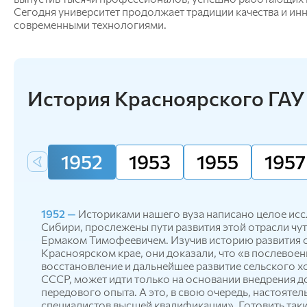
информационных систем
Сегодня университет продолжает традиции качества и ин
Бухгалтерский учет и статистика
современными технологиями.
Психология, педагогика и экология
человека
Инженерных систем и
энергетики
История Красноярского ГАУ
Физики и математики
Механизация и технический сервис в АПК
Общеинженерных дисциплин
1952
1953
1955
1957
Системоэнергетики
Теоретических основ электротехники
Тракторы и автомобили
Электроснабжения сельского хозяйства
1952 —
Историками нашего вуза написано целое иссл
Сибири, прослежены пути развития этой отрасли чу
Ермаком Тимофеевичем. Изучив историю развития 
Красноярском крае, они доказали, что «в послевое
восстановление и дальнейшее развитие сельского х
СССР, может идти только на основании внедрения 
передового опыта. А это, в свою очередь, настояте
специалистов высшей квалификации». Готовить так