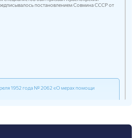
предписывалось постановлением Совмина СССР от
реля 1952 года № 2062 «О мерах помощи
 факультета нового в городе вуза, вся его
и «Красноярский сельскохозяйственный институт»,
астерскими.