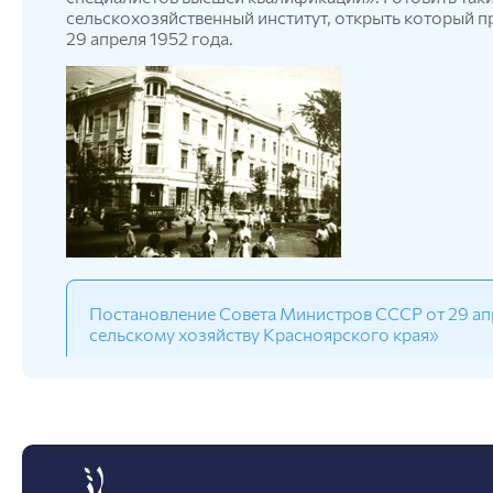
сельскохозяйственный институт, открыть который 
29 апреля 1952 года.
Постановление Совета Министров СССР от 29 ап
сельскому хозяйству Красноярского края»
Когда
в 1953
году был объявлен первый набор на три
материально-техническая база состояла из… вывеск
изготовленной Красноярскими художественными м