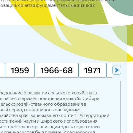
Красноярский ГАУ
новаций, сочетая фундаментальные знания с
Правовых и социально-экономических
дисциплин
Агроинженерии
Центр подготовки специалистов
среднего звена
1959
1966-68
1971
1974
едование о развитии сельского хозяйства в
ть ли не со времен покорения «дикой» Сибири
сельскохозяй-ственного образования в
нный период становилось очевидным:
озяйства края, занимавшего почти 11% территории
достижений науки и широкого использования
льно требовало организации здесь подготовки
их специалистов был призван Красноярский