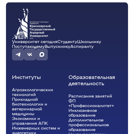
Университет сегодня
Студенту
Школьнику
Поступающему
Выпускнику
Аспиранту
Институты
Образовательная
деятельность
Агроэкологических
технологий
Расписание занятий
Прикладной
ФП
биотехнологии и
«Профессионалитет»
ветеринарной
Инклюзивное
медицины
образование
Экономики и
Дополнительное
управления АПК
профессиональное
Инженерных систем и
образование
энергетики