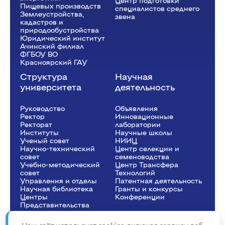
Центр подготовки
Пищевых производств
специалистов среднего
Землеустройства,
звена
кадастров и
природообустройства
Юридический институт
Ачинский филиал
ФГБОУ ВО
Красноярский ГАУ
Структура
Научная
университета
деятельность
Руководство
Объявления
Ректор
Инновационные
Рeкторат
лаборатории
Институты
Научные школы
Ученый совет
НИИЦ
Научно-технический
Центр селекции и
совет
семеноводства
Учебно-методический
Центр Трансфера
совет
Технологий
Управления и отделы
Патентная деятельность
Научная библиотека
Гранты и конкурсы
Центры
Конференции
Представительства