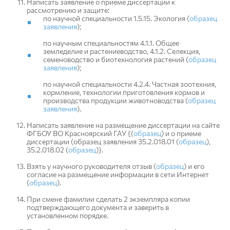
Написать заявление о приеме диссертации к
рассмотрению и защите:
по научной специальности 1.5.15. Экология (
образец
заявления
);
по научным специальностям 4.1.1. Общее
земледелие и растениеводство, 4.1.2. Селекция,
семеноводство и биотехнология растений (
образец
заявления
);
по научной специальности 4.2.4. Частная зоотехния,
кормление, технологии приготовления кормов и
производства продукции животноводства (
образец
заявления
).
Написать заявление на размещение диссертации на сайте
ФГБОУ ВО Красноярский ГАУ {(
образец
) и о приеме
диссертации (образец заявления 35.2.018.01 (
образец
),
35.2.018.02 (
образец
)}.
Взять у научного руководителя отзыв (
образец
) и его
согласие на размещение информации в сети Интернет
(
образец
).
При смене фамилии сделать 2 экземпляра копии
подтверждающего документа и заверить в
установленном порядке.