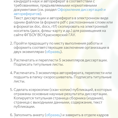
кандидата наук и автореферат в соответствии с
требованиями, предъявляемыми нормативными
документами (см. раздел
Оформление диссертаций и
авторефератов
).
Текст диссертации и автореферата в электронном виде
одним файлом (в формате pdf с распознанным слоем или
в форматах doc, docx, rtf) скопировать на электронный
носитель (диск, флеш-карту и др.) для размещения на
сайте ФГБОУ ВО Красноярский ГАУ.
Пройти предзащиту по месту выполнения работы и
оформить соответствующее заключение организации в
двух экземплярах (
образец
).
Распечатать и переплести 5 экземпляров диссертации.
Подписать титульные листы.
Распечатать 3 экземпляра автореферата, переплести или
подшить в папку-скоросшиватель. Подписать титульные
листы.
Сделать ксерокопии (скан-копии) публикаций, в которых
отражены основные научные результаты диссертации.
Копируется титульная страница сборника (издания),
страница с выходными данными, содержание, текст
публикации.
Заполнить анкету (
образец
) и заверить в отделе кадров