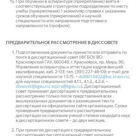
При обучении в аспирантуре (прикреплении) взять в
соответствующем структурном подразделении по месту
учебы (прикрепления) 1 экземпляр справки с указанием
сроков обучения (прикрепления) и научной
специальности или направления подготовки и
направленности (профиля).
ПРЕДВАРИТЕЛЬНОЕ РАССМОТРЕНИЕ В ДИССОВЕТЕ
Подготовленные документы принести или отправить по
почте в диссертационный совет (ФГБОУ ВО
Красноярский ГАУ, 660049, г. Красноярск, пр. Мира, 90,
Управление аспирантуры и аттестации кадров высшей
квалификации, каб. 2-03; тел. (391) 227-46-09; e-mail: для
научной специальности 1.5.15. –
ds99013402@ksc.krasn.ru
;
для научных специальностей 4.1.1., 4.1.2., 4.2.4. –
dissovet@kgau.ru
;
aspira@kgau.ru
). Диссертационный
совет принимает диссертацию к предварительному
рассмотрению только после представления всех
вышеуказанных документов и размещения текста
диссертации на официальном сайте организации. Сроки
проведения предварительного рассмотрения
диссертации на соискание ученой степени кандидата наук
в диссертационном совете – до двух месяцев.
При принятии диссертации к предварительному
рассмотрению диссертационный совет назначает