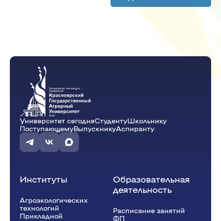
8:30 - 10:00
Химия
(Лекция)
ауд. Х2-04
Зимонин Д.В.
А-35-25o
10:15 - 11:45
Университет сегодня
Студенту
Школьнику
Химия
(Лаб.)
Поступающему
Выпускнику
Аспиранту
ауд. Х1-01
Зимонин Д.В.
А-35-25o (2)
Институты
Образовательная
деятельность
Агроэкологических
технологий
Расписание занятий
Прикладной
ФП