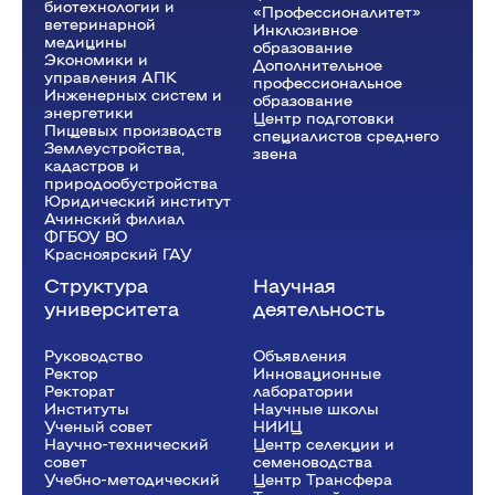
биотехнологии и
«Профессионалитет»
ветеринарной
Инклюзивное
медицины
образование
Экономики и
Дополнительное
управления АПК
профессиональное
Инженерных систем и
образование
энергетики
Центр подготовки
Пищевых производств
специалистов среднего
Землеустройства,
звена
кадастров и
природообустройства
Юридический институт
Ачинский филиал
ФГБОУ ВО
Красноярский ГАУ
Структура
Научная
университета
деятельность
Руководство
Объявления
Ректор
Инновационные
Рeкторат
лаборатории
Институты
Научные школы
Ученый совет
НИИЦ
Научно-технический
Центр селекции и
совет
семеноводства
Учебно-методический
Центр Трансфера