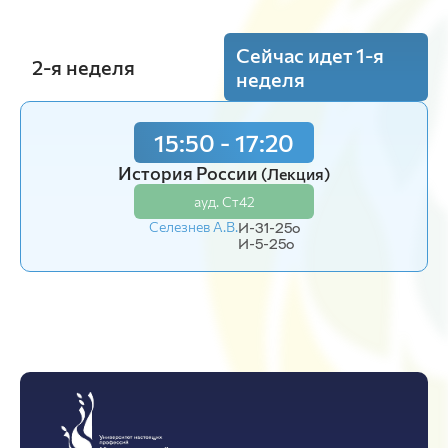
Сейчас идет 1-я
2-я неделя
неделя
15:50 - 17:20
История России
(Лекция)
ауд. Ст42
Селезнев А.В.
И-31-25o
И-5-25o