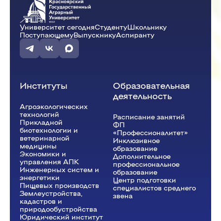
Университет сегодня
Студенту
Школьнику
Поступающему
Выпускнику
Аспиранту
Институты
Образовательная
деятельность
Агроэкологических
технологий
Расписание занятий
Прикладной
ФП
биотехнологии и
«Профессионалитет»
ветеринарной
Инклюзивное
медицины
образование
Экономики и
Дополнительное
управления АПК
профессиональное
Инженерных систем и
образование
энергетики
Центр подготовки
Пищевых производств
специалистов среднего
Землеустройства,
звена
кадастров и
природообустройства
Юридический институт