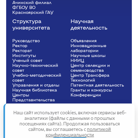
Ачинский филиал
ФГБОУ ВО
Красноярский ГАУ
Структура
Научная
университета
деятельность
Руководство
Объявления
Ректор
Инновационные
Рeкторат
лаборатории
Институты
Научные школы
Ученый совет
НИИЦ
Научно-технический
Центр селекции и
совет
семеноводства
Учебно-методический
Центр Трансфера
совет
Технологий
Управления и отделы
Патентная деятельность
Научная библиотека
Гранты и конкурсы
Центры
Конференции
Представительства
Наш сайт использует cookies, включая сервисы веб-
аналитики (файлы с данными о прошлых
посещениях сайта). Продолжая пользоваться
Сведения об образовательной организации
сайтом, вы соглашаетесь с
политикой
Политика конфиденциальности
конфиденциальности
Структура сайта
2025