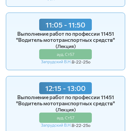
11:05 - 11:50
11:05 - 11:50
Выполнение работ по профессии 11451
Выполнение работ по профессии 11451
"Водитель мототранспортных средств"
"Водитель мототранспортных средств"
(Лекция)
(Лекция)
ауд. Ст57
ауд. Ст57
Запрудский В.Н.
Запрудский В.Н.
В-22-25o
В-22-25o
12:15 - 13:00
12:15 - 13:00
Выполнение работ по профессии 11451
Выполнение работ по профессии 11451
"Водитель мототранспортных средств"
"Водитель мототранспортных средств"
(Лекция)
(Лекция)
ауд. Ст57
ауд. Ст57
Запрудский В.Н.
Запрудский В.Н.
В-22-25o
В-22-25o