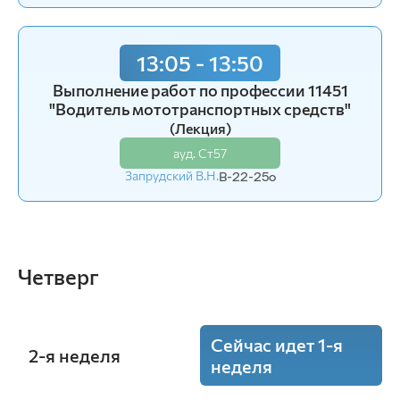
13:05 - 13:50
13:05 - 13:50
Выполнение работ по профессии 11451
Выполнение работ по профессии 11451
"Водитель мототранспортных средств"
"Водитель мототранспортных средств"
(Лекция)
(Лекция)
ауд. Ст57
ауд. Ст57
Запрудский В.Н.
Запрудский В.Н.
В-22-25o
В-22-25o
Четверг
Сейчас идет 1-я
2-я неделя
неделя