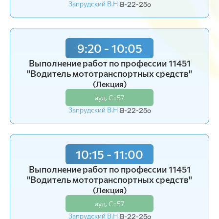
Запрудский В.Н.
Запрудский В.Н.
В-22-25o
В-22-25o
9:20 - 10:05
9:20 - 10:05
Выполнение работ по профессии 11451
Выполнение работ по профессии 11451
"Водитель мототранспортных средств"
"Водитель мототранспортных средств"
(Лекция)
(Лекция)
ауд. Ст57
ауд. Ст57
Запрудский В.Н.
Запрудский В.Н.
В-22-25o
В-22-25o
10:15 - 11:00
10:15 - 11:00
Выполнение работ по профессии 11451
Выполнение работ по профессии 11451
"Водитель мототранспортных средств"
"Водитель мототранспортных средств"
(Лекция)
(Лекция)
ауд. Ст57
ауд. Ст57
Запрудский В.Н.
Запрудский В.Н.
В-22-25o
В-22-25o