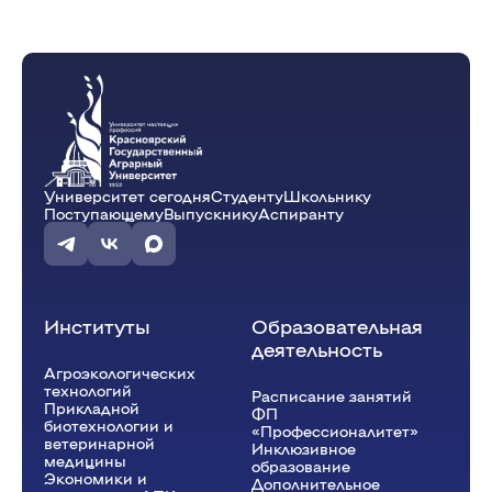
Университет сегодня
Студенту
Школьнику
Поступающему
Выпускнику
Аспиранту
Институты
Образовательная
деятельность
Агроэкологических
технологий
Расписание занятий
Прикладной
ФП
биотехнологии и
«Профессионалитет»
ветеринарной
Инклюзивное
медицины
образование
Экономики и
Дополнительное