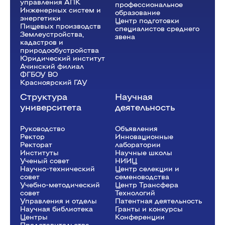
управления АПК
профессиональное
Инженерных систем и
образование
энергетики
Центр подготовки
Пищевых производств
специалистов среднего
Землеустройства,
звена
кадастров и
природообустройства
Юридический институт
Ачинский филиал
ФГБОУ ВО
Красноярский ГАУ
Структура
Научная
университета
деятельность
Руководство
Объявления
Ректор
Инновационные
Рeкторат
лаборатории
Институты
Научные школы
Ученый совет
НИИЦ
Научно-технический
Центр селекции и
совет
семеноводства
Учебно-методический
Центр Трансфера
совет
Технологий
Управления и отделы
Патентная деятельность
Научная библиотека
Гранты и конкурсы
Центры
Конференции
Представительства