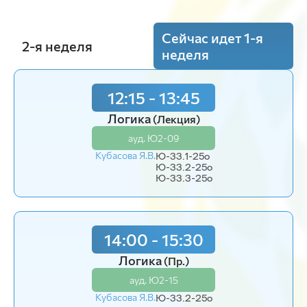
Сейчас идет 1-я
2-я неделя
неделя
12:15 - 13:45
12:15 - 13:45
Логика
Логика
(Лекция)
(Пр.)
ауд. Ю2-09
ауд. Ю2-15
Кубасова Я.В.
Кубасова Я.В.
Ю-33.1-25o
Ю-33.1-25o
Ю-33.2-25o
Ю-33.3-25o
14:00 - 15:30
14:00 - 15:30
Логика
(Пр.)
ауд. Ю2-15
Логика
(Пр.)
Кубасова Я.В.
Ю-33.3-25o
ауд. Ю2-15
Кубасова Я.В.
Ю-33.2-25o