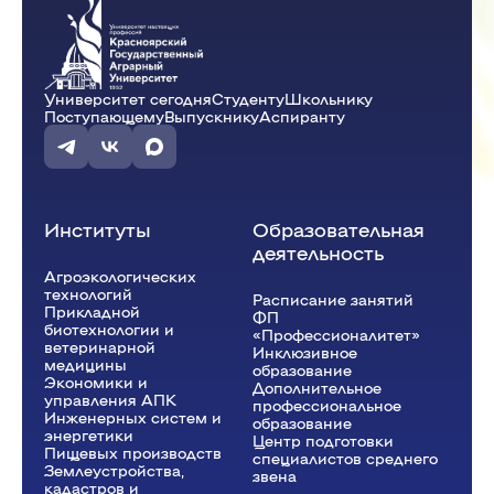
14:50 - 15:35
Университет сегодня
Студенту
Школьнику
История России
(Лекция)
Поступающему
Выпускнику
Аспиранту
ауд. В1-11з
Колмогорова А.М.
В-22-25o
Институты
Образовательная
деятельность
Агроэкологических
технологий
Расписание занятий
Прикладной
ФП
биотехнологии и
«Профессионалитет»
ветеринарной
Инклюзивное
медицины
образование
Экономики и
Дополнительное
управления АПК
профессиональное
Инженерных систем и
образование
энергетики
Центр подготовки
Пищевых производств
специалистов среднего
Землеустройства,
звена
кадастров и