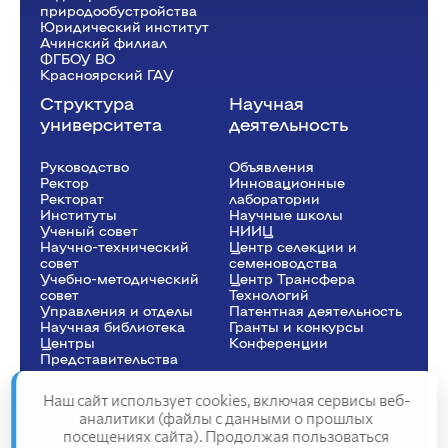
природообустройства
Юридический институт
Ачинский филиал
ФГБОУ ВО
Красноярский ГАУ
Структура
Научная
университета
деятельность
Руководство
Объявления
Ректор
Инновационные
Рeкторат
лаборатории
Институты
Научные школы
Ученый совет
НИИЦ
Научно-технический
Центр селекции и
совет
семеноводства
Учебно-методический
Центр Трансфера
совет
Технологий
Управления и отделы
Патентная деятельность
Научная библиотека
Гранты и конкурсы
Центры
Конференции
Представительства
Наш сайт использует cookies, включая сервисы веб-
аналитики (файлы с данными о прошлых
посещениях сайта). Продолжая пользоваться
Сведения об образовательной организации