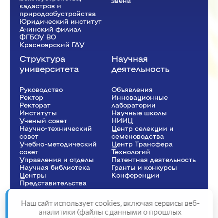
звена
кадастров и
природообустройства
Юридический институт
Ачинский филиал
ФГБОУ ВО
Красноярский ГАУ
Структура
Научная
университета
деятельность
Руководство
Объявления
Ректор
Инновационные
Рeкторат
лаборатории
Институты
Научные школы
Ученый совет
НИИЦ
Научно-технический
Центр селекции и
совет
семеноводства
Учебно-методический
Центр Трансфера
совет
Технологий
Управления и отделы
Патентная деятельность
Научная библиотека
Гранты и конкурсы
Центры
Конференции
Представительства
Наш сайт использует cookies, включая сервисы веб-
аналитики (файлы с данными о прошлых