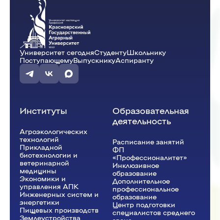
Университет сегодня
Студенту
Школьнику
Поступающему
Выпускнику
Аспиранту
Институты
Образовательная
деятельность
Агроэкологических
технологий
Расписание занятий
Прикладной
ФП
биотехнологии и
«Профессионалитет»
ветеринарной
Инклюзивное
медицины
образование
Экономики и
Дополнительное
управления АПК
профессиональное
Инженерных систем и
образование
энергетики
Центр подготовки
Пищевых производств
специалистов среднего
Землеустройства,