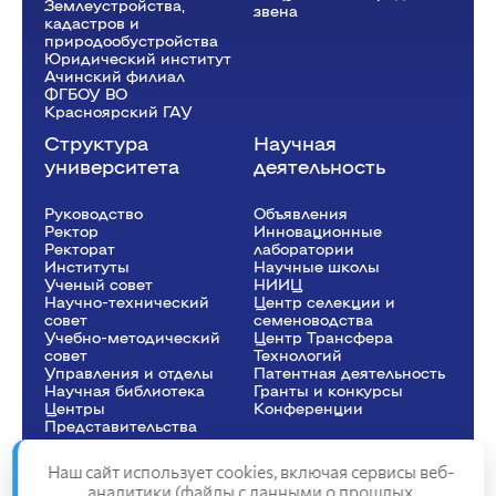
Землеустройства,
звена
кадастров и
природообустройства
Юридический институт
Ачинский филиал
ФГБОУ ВО
Красноярский ГАУ
Структура
Научная
университета
деятельность
Руководство
Объявления
Ректор
Инновационные
Рeкторат
лаборатории
Институты
Научные школы
Ученый совет
НИИЦ
Научно-технический
Центр селекции и
совет
семеноводства
Учебно-методический
Центр Трансфера
совет
Технологий
Управления и отделы
Патентная деятельность
Научная библиотека
Гранты и конкурсы
Центры
Конференции
Представительства
Наш сайт использует cookies, включая сервисы веб-
аналитики (файлы с данными о прошлых