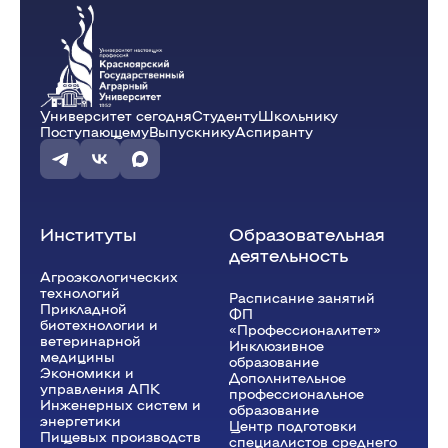
Университет сегодня
Студенту
Школьнику
Поступающему
Выпускнику
Аспиранту
Институты
Образовательная
деятельность
Агроэкологических
технологий
Расписание занятий
Прикладной
ФП
биотехнологии и
«Профессионалитет»
ветеринарной
Инклюзивное
медицины
образование
Экономики и
Дополнительное
управления АПК
профессиональное
Инженерных систем и
образование
энергетики
Центр подготовки
Пищевых производств
специалистов среднего