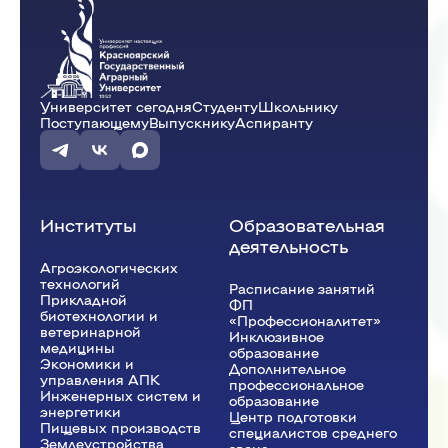
Университет сегодня
Студенту
Школьнику
Поступающему
Выпускнику
Аспиранту
Институты
Образовательная
деятельность
Агроэкологических
технологий
Расписание занятий
Прикладной
ФП
биотехнологии и
«Профессионалитет»
ветеринарной
Инклюзивное
медицины
образование
Экономики и
Дополнительное
управления АПК
профессиональное
Инженерных систем и
образование
энергетики
Центр подготовки
Пищевых производств
специалистов среднего
Землеустройства,