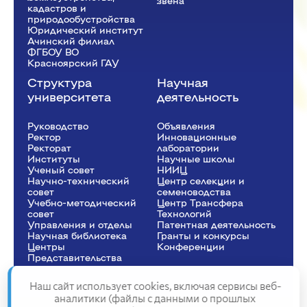
звена
кадастров и
природообустройства
Юридический институт
Ачинский филиал
ФГБОУ ВО
Красноярский ГАУ
Структура
Научная
университета
деятельность
Руководство
Объявления
Ректор
Инновационные
Рeкторат
лаборатории
Институты
Научные школы
Ученый совет
НИИЦ
Научно-технический
Центр селекции и
совет
семеноводства
Учебно-методический
Центр Трансфера
совет
Технологий
Управления и отделы
Патентная деятельность
Научная библиотека
Гранты и конкурсы
Центры
Конференции
Представительства
Наш сайт использует cookies, включая сервисы веб-
аналитики (файлы с данными о прошлых