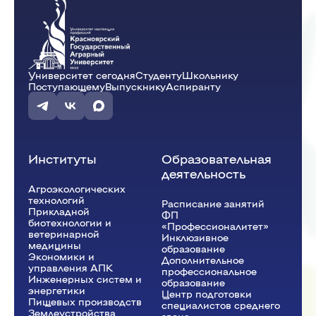
Университет сегодня
Студенту
Школьнику
Поступающему
Выпускнику
Аспиранту
Институты
Образовательная
деятельность
Агроэкологических
технологий
Расписание занятий
Прикладной
ФП
биотехнологии и
«Профессионалитет»
ветеринарной
Инклюзивное
медицины
образование
Экономики и
Дополнительное
управления АПК
профессиональное
Инженерных систем и
образование
энергетики
Центр подготовки
Пищевых производств
специалистов среднего
Землеустройства,