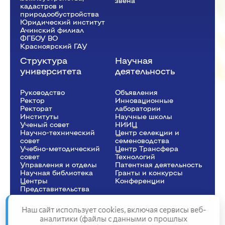
звена
кадастров и
природообустройства
Юридический институт
Ачинский филиал
ФГБОУ ВО
Красноярский ГАУ
Структура
Научная
университета
деятельность
Руководство
Объявления
Ректор
Инновационные
Рeкторат
лаборатории
Институты
Научные школы
Ученый совет
НИИЦ
Научно-технический
Центр селекции и
совет
семеноводства
Учебно-методический
Центр Трансфера
совет
Технологий
Управления и отделы
Патентная деятельность
Научная библиотека
Гранты и конкурсы
Центры
Конференции
Представительства
Наш сайт использует cookies, включая сервисы веб-
аналитики (файлы с данными о прошлых