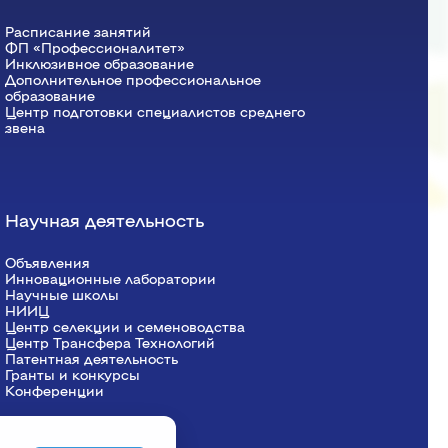
Красноярский ГАУ
Расписание занятий
ФП «Профессионалитет»
Правовых и социально-экономических
Инклюзивное образование
Дополнительное профессиональное
дисциплин
образование
Агроинженерии
Центр подготовки специалистов среднего
звена
Центр подготовки специалистов
среднего звена
Научная деятельность
Объявления
Инновационные лаборатории
Научные школы
НИИЦ
Центр селекции и семеноводства
Центр Трансфера Технологий
Патентная деятельность
Гранты и конкурсы
Конференции