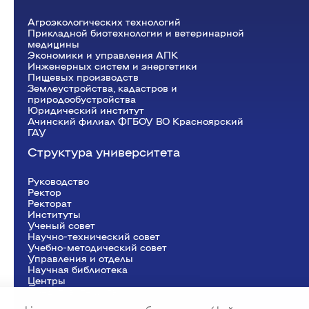
информационных систем
Бухгалтерский учет и статистика
Агроэкологических технологий
Психология, педагогика и экология
Прикладной биотехнологии и ветеринарной
человека
медицины
Экономики и управления АПК
Инженерных систем и
Инженерных систем и энергетики
Пищевых производств
энергетики
Землеустройства, кадастров и
природообустройства
Юридический институт
Физики и математики
Ачинский филиал ФГБОУ ВО Красноярский
ГАУ
Механизация и технический сервис в АПК
Общеинженерных дисциплин
Структура университета
Системоэнергетики
Теоретических основ электротехники
Руководство
Тракторы и автомобили
Ректор
Электроснабжения сельского хозяйства
Рeкторат
Институты
Ученый совет
Научно-технический совет
Учебно-методический совет
Управления и отделы
Научная библиотека
Центры
Представительства