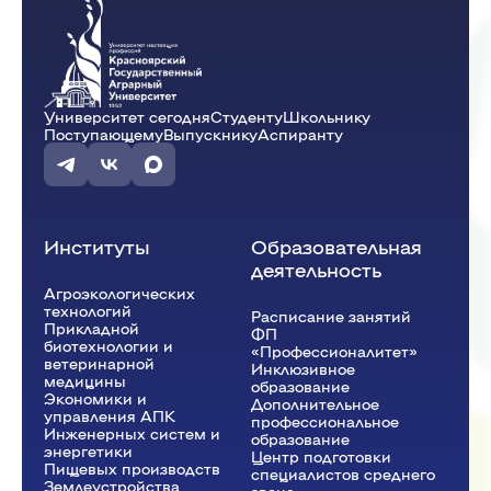
Университет сегодня
Студенту
Школьнику
Поступающему
Выпускнику
Аспиранту
Институты
Образовательная
деятельность
Агроэкологических
технологий
Расписание занятий
Прикладной
ФП
биотехнологии и
«Профессионалитет»
ветеринарной
Инклюзивное
медицины
образование
Экономики и
Дополнительное
управления АПК
профессиональное
Инженерных систем и
образование
энергетики
Центр подготовки
Пищевых производств
специалистов среднего
Землеустройства,