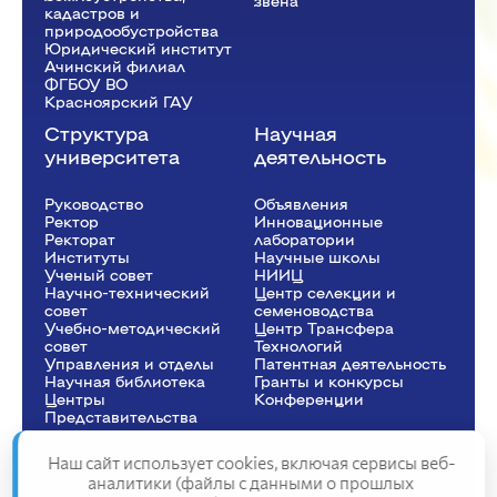
звена
кадастров и
природообустройства
Юридический институт
Ачинский филиал
ФГБОУ ВО
Красноярский ГАУ
Структура
Научная
университета
деятельность
Руководство
Объявления
Ректор
Инновационные
Рeкторат
лаборатории
Институты
Научные школы
Ученый совет
НИИЦ
Научно-технический
Центр селекции и
совет
семеноводства
Учебно-методический
Центр Трансфера
совет
Технологий
Управления и отделы
Патентная деятельность
Научная библиотека
Гранты и конкурсы
Центры
Конференции
Представительства
Наш сайт использует cookies, включая сервисы веб-
аналитики (файлы с данными о прошлых