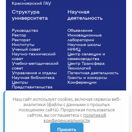
Красноярский ГАУ
Структура
Научная
университета
деятельность
Руководство
Объявления
Ректор
Инновационные
Рeкторат
лаборатории
Институты
Научные школы
Ученый совет
НИИЦ
Научно-технический
Центр селекции и
совет
семеноводства
Учебно-методический
Центр Трансфера
совет
Технологий
Управления и отделы
Патентная деятельность
Научная библиотека
Гранты и конкурсы
Центры
Конференции
Представительства
Наш сайт использует cookies, включая сервисы веб-
аналитики (файлы с данными о прошлых
посещениях сайта). Продолжая пользоваться
Сведения об образовательной организации
сайтом, вы соглашаетесь с
политикой
Политика конфиденциальности
конфиденциальности
Структура сайта
2025
Принять