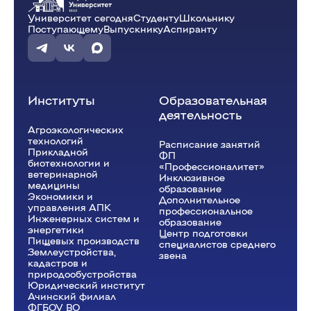
Университет сегодня
Студенту
Школьнику
Поступающему
Выпускнику
Аспиранту
Институты
Образовательная
деятельность
Агроэкологических
технологий
Расписание занятий
Прикладной
ФП
биотехнологии и
«Профессионалитет»
ветеринарной
Инклюзивное
медицины
образование
Экономики и
Дополнительное
управления АПК
профессиональное
Инженерных систем и
образование
энергетики
Центр подготовки
Пищевых производств
специалистов среднего
Землеустройства,
звена
кадастров и
природообустройства
Юридический институт
Ачинский филиал
ФГБОУ ВО