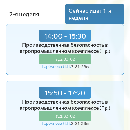
Сейчас идет 1-я
2-я неделя
неделя
14:00 - 15:30
8:30 - 10:00
Безопасность жизнедеятельности
Производственная безопасность в
(Лекция)
агропромышленном комплексе
(Пр.)
ауд. З3-02
ауд. З3-02
Чепелев Н.И.
И-31-23o
Горбунова Л.Н.
З-31-23o
10:15 - 11:45
15:50 - 17:20
Безопасность жизнедеятельности
(Пр.)
Производственная безопасность в
ауд. З3-02
агропромышленном комплексе
(Пр.)
Чепелев Н.И.
И-31-23o
ауд. З3-02
Горбунова Л.Н.
З-31-23o