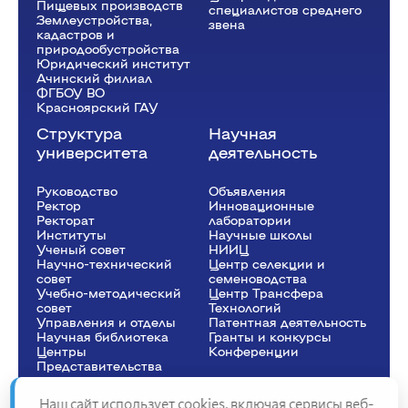
Пищевых производств
специалистов среднего
Землеустройства,
звена
кадастров и
природообустройства
Юридический институт
Ачинский филиал
ФГБОУ ВО
Красноярский ГАУ
Структура
Научная
университета
деятельность
Руководство
Объявления
Ректор
Инновационные
Рeкторат
лаборатории
Институты
Научные школы
Ученый совет
НИИЦ
Научно-технический
Центр селекции и
совет
семеноводства
Учебно-методический
Центр Трансфера
совет
Технологий
Управления и отделы
Патентная деятельность
Научная библиотека
Гранты и конкурсы
Центры
Конференции
Представительства
Наш сайт использует cookies, включая сервисы веб-