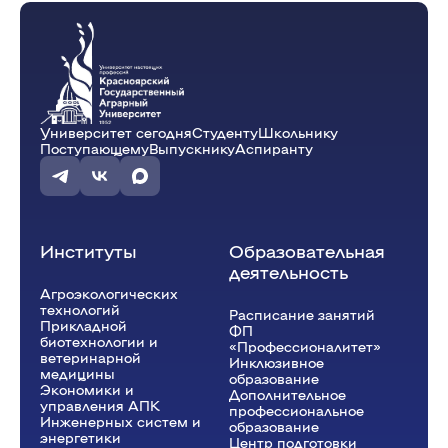
ауд. А2-06
Демьяненко Т.Н.
А-35-25o
12:15 - 13:45
Университет сегодня
Студенту
Школьнику
Почвоведение с основами геологии
(Пр.)
Поступающему
Выпускнику
Аспиранту
ауд. А2-06
Демьяненко Т.Н.
А-35-25o
Институты
Образовательная
деятельность
14:00 - 15:30
Агроэкологических
технологий
Расписание занятий
Экологическое картографирование
(Пр.)
Прикладной
ФП
биотехнологии и
«Профессионалитет»
ауд. А1-19
ветеринарной
Инклюзивное
медицины
Демьяненко Т.Н.
А-35-24o
образование
Экономики и
Дополнительное
управления АПК
профессиональное
Инженерных систем и
образование
энергетики
Центр подготовки