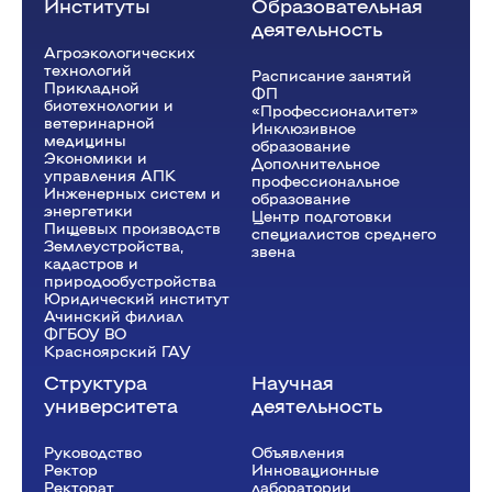
Институты
Образовательная
деятельность
Агроэкологических
технологий
Расписание занятий
Прикладной
ФП
биотехнологии и
«Профессионалитет»
ветеринарной
Инклюзивное
медицины
образование
Экономики и
Дополнительное
управления АПК
профессиональное
Инженерных систем и
образование
энергетики
Центр подготовки
Пищевых производств
специалистов среднего
Землеустройства,
звена
кадастров и
природообустройства
Юридический институт
Ачинский филиал
ФГБОУ ВО
Красноярский ГАУ
Структура
Научная
университета
деятельность
Руководство
Объявления
Ректор
Инновационные
Рeкторат
лаборатории