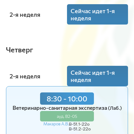
Сейчас идет 1-я
2-я неделя
неделя
14:00 - 15:30
Ветеринарно-санитарная экспертиза
(Лаб.)
Четверг
ауд. В2-05
Тимофеева А.С.
В-52-22o
Сейчас идет 1-я
2-я неделя
неделя
15:50 - 17:20
8:30 - 10:00
Ветеринарно-санитарная экспертиза
(Лаб.)
ауд. В2-05
Ветеринарно-санитарная экспертиза
(Лаб.)
Тимофеева А.С.
В-52-22o
ауд. В2-05
Макаров А.В.
В-51.1-22o
В-51.2-22o