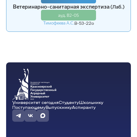
Ветеринарно-санитарная экспертиза
(Лаб.)
ауд. В2-05
Тимофеева А.С.
В-53-22o
Университет сегодня
Студенту
Школьнику
Поступающему
Выпускнику
Аспиранту