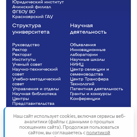
Юридический институт
Ачинский филиал
ФГБОУ ВО
Красноярский ГАУ
Структура
Научная
университета
деятельность
Руководство
Объявления
Ректор
Инновационные
Рeкторат
лаборатории
Институты
Научные школы
Ученый совет
НИИЦ
Научно-технический
Центр селекции и
совет
семеноводства
Учебно-методический
Центр Трансфера
совет
Технологий
Управления и отделы
Патентная деятельность
Научная библиотека
Гранты и конкурсы
Центры
Конференции
Представительства
Наш сайт использует cookies, включая сервисы веб-
аналитики (файлы с данными о прошлых
посещениях сайта). Продолжая пользоваться
Сведения об образовательной организации
сайтом, вы соглашаетесь с
политикой
Политика конфиденциальности