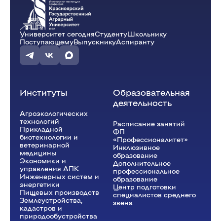
Университет сегодня
Студенту
Школьнику
Поступающему
Выпускнику
Аспиранту
Институты
Образовательная
деятельность
Агроэкологических
технологий
Расписание занятий
Прикладной
ФП
биотехнологии и
«Профессионалитет»
ветеринарной
Инклюзивное
медицины
образование
Экономики и
Дополнительное
управления АПК
профессиональное
Инженерных систем и
образование
энергетики
Центр подготовки
Пищевых производств
специалистов среднего
Землеустройства,
звена
кадастров и
природообустройства