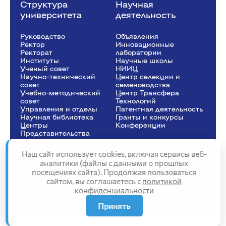
Структура
Научная
университета
деятельность
Руководство
Объявления
Ректор
Инновационные
Рeкторат
лаборатории
Институты
Научные школы
Ученый совет
НИИЦ
Научно-технический
Центр селекции и
совет
семеноводства
Учебно-методический
Центр Трансфера
совет
Технологий
Управления и отделы
Патентная деятельность
Научная библиотека
Гранты и конкурсы
Центры
Конференции
Представительства
Наш сайт использует cookies, включая сервисы веб-
аналитики (файлы с данными о прошлых
посещениях сайта). Продолжая пользоваться
Сведения об образовательной организации
сайтом, вы соглашаетесь с
политикой
Политика конфиденциальности
конфиденциальности
Структура сайта
2025
Принять