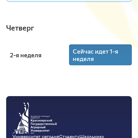
Четверг
Сейчас идет 1-я
2-я неделя
неделя
10:15 - 11:45
Ветеринарная вирусология и
биотехнология
(Лаб.)
ауд. В2-02
Строганова И.Я.
В-52-23o
Университет сегодня
Студенту
Школьнику