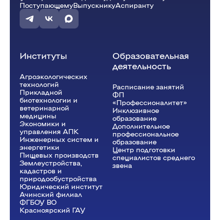
12:15 - 13:45
Поступающему
Выпускнику
Аспиранту
Ветеринарная вирусология и
биотехнология
(Лаб.)
ауд. В2-02
Строганова И.Я.
В-52-23o
Институты
Образовательная
деятельность
Агроэкологических
технологий
Расписание занятий
Прикладной
ФП
биотехнологии и
«Профессионалитет»
ветеринарной
Инклюзивное
медицины
образование
Экономики и
Дополнительное
управления АПК
профессиональное
Инженерных систем и
образование
энергетики
Центр подготовки
Пищевых производств
специалистов среднего
Землеустройства,
звена
кадастров и
природообустройства
Юридический институт
Ачинский филиал
ФГБОУ ВО
Красноярский ГАУ