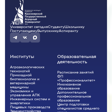
Университет сегодня
Студенту
Школьнику
Поступающему
Выпускнику
Аспиранту
Институты
Образовательная
деятельность
Агроэкологических
технологий
Расписание занятий
Прикладной
ФП
биотехнологии и
«Профессионалитет»
ветеринарной
Инклюзивное
медицины
образование
Экономики и
Дополнительное
управления АПК
профессиональное
Инженерных систем и
образование
энергетики
Центр подготовки
Пищевых производств
специалистов среднего
Землеустройства,