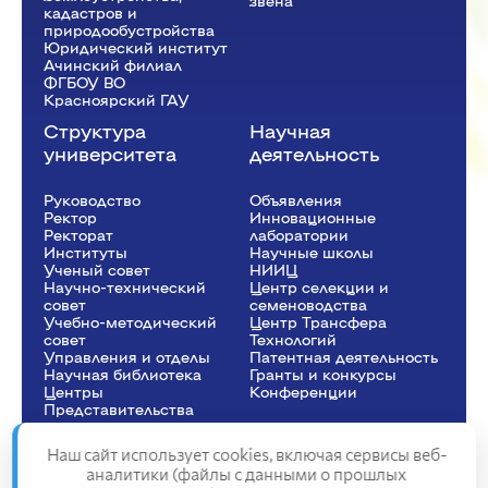
звена
кадастров и
природообустройства
Юридический институт
Ачинский филиал
ФГБОУ ВО
Красноярский ГАУ
Структура
Научная
университета
деятельность
Руководство
Объявления
Ректор
Инновационные
Рeкторат
лаборатории
Институты
Научные школы
Ученый совет
НИИЦ
Научно-технический
Центр селекции и
совет
семеноводства
Учебно-методический
Центр Трансфера
совет
Технологий
Управления и отделы
Патентная деятельность
Научная библиотека
Гранты и конкурсы
Центры
Конференции
Представительства
Наш сайт использует cookies, включая сервисы веб-
аналитики (файлы с данными о прошлых