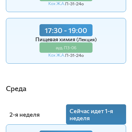
Кох Ж.А.
Кох Ж.А.
П-31-24o
П-34-25o
17:30 - 19:00
17:30 - 19:00
Технология продуктов питания
Пищевая химия
(Лекция)
(Лаб.)
ауд. П3-06
ауд. П3-06
Кох Ж.А.
Кох Ж.А.
П-31-24o
П-34-25o
Среда
Сейчас идет 1-я
2-я неделя
неделя