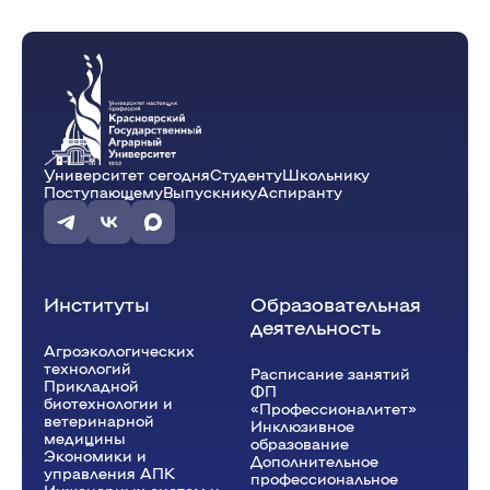
Технология продуктов питания
(Лекция)
ауд. П3-06
Кох Ж.А.
П-34-24o
10:15 - 11:45
Университет сегодня
Студенту
Школьнику
Технология продуктов питания
(Лекция)
Поступающему
Выпускнику
Аспиранту
ауд. П3-06
Кох Ж.А.
П-34-24o
Институты
Образовательная
деятельность
Агроэкологических
технологий
Расписание занятий
Прикладной
ФП
биотехнологии и
«Профессионалитет»
ветеринарной
Инклюзивное
медицины
образование
Экономики и
Дополнительное
управления АПК
профессиональное