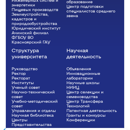
Инженерных систем и
образование
энергетики
Центр подготовки
Пищевых производств
специалистов среднего
Землеустройства,
звена
кадастров и
природообустройства
Юридический институт
Ачинский филиал
ФГБОУ ВО
Красноярский ГАУ
Структура
Научная
университета
деятельность
Руководство
Объявления
Ректор
Инновационные
Рeкторат
лаборатории
Институты
Научные школы
Ученый совет
НИИЦ
Научно-технический
Центр селекции и
совет
семеноводства
Учебно-методический
Центр Трансфера
совет
Технологий
Управления и отделы
Патентная деятельность
Научная библиотека
Гранты и конкурсы
Центры
Конференции
Представительства