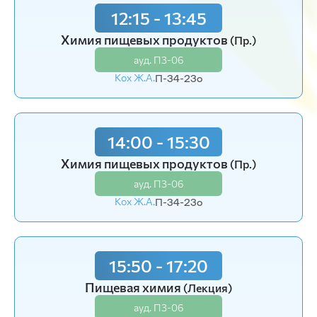
12:15 - 13:45
12:15 - 13:45
Химия пищевых продуктов
Пищевая химия
(Лаб.)
(Пр.)
ауд. П3-06
ауд. П3-06
Кох Ж.А.
Кох Ж.А.
П-34-23o
П-31-24o
14:00 - 15:30
14:00 - 15:30
Технология продуктов питания
Химия пищевых продуктов
(Пр.)
(Лекция)
ауд. П3-06
ауд. П3-06
Кох Ж.А.
Кох Ж.А.
П-34-23o
П-34-25o
15:50 - 17:20
15:50 - 17:20
Технология продуктов питания
Пищевая химия
(Лекция)
(Лекция)
ауд. П3-06
ауд. П3-06