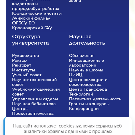
звена
кадастров и
природообустройства
Юридический институт
Ачинский филиал
ФГБОУ ВО
Красноярский ГАУ
Структура
Научная
университета
деятельность
Руководство
Объявления
Ректор
Инновационные
Рeкторат
лаборатории
Институты
Научные школы
Ученый совет
НИИЦ
Научно-технический
Центр селекции и
совет
семеноводства
Учебно-методический
Центр Трансфера
совет
Технологий
Управления и отделы
Патентная деятельность
Научная библиотека
Гранты и конкурсы
Центры
Конференции
Представительства
Наш сайт использует cookies, включая сервисы веб-
аналитики (файлы с данными о прошлых