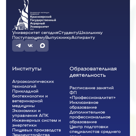
Университет сегодня
Студенту
Школьнику
Поступающему
Выпускнику
Аспиранту
Институты
Образовательная
деятельность
Агроэкологических
технологий
Расписание занятий
Прикладной
ФП
биотехнологии и
«Профессионалитет»
ветеринарной
Инклюзивное
медицины
образование
Экономики и
Дополнительное
управления АПК
профессиональное
Инженерных систем и
образование
энергетики
Центр подготовки
Пищевых производств
специалистов среднего
Землеустройства,