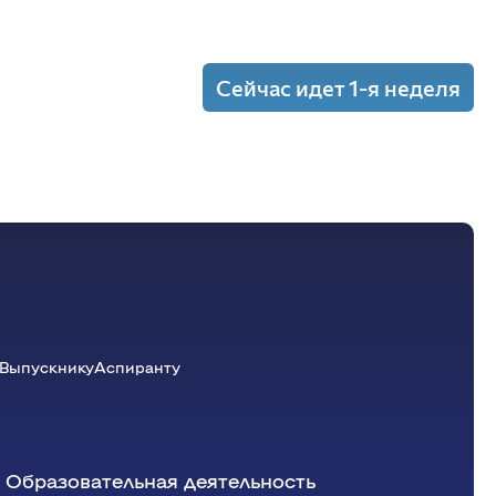
Сейчас идет 1-я неделя
ия)
еджмент
(Лекция)
еджмент
(Пр.)
Выпускнику
Аспиранту
Образовательная деятельность