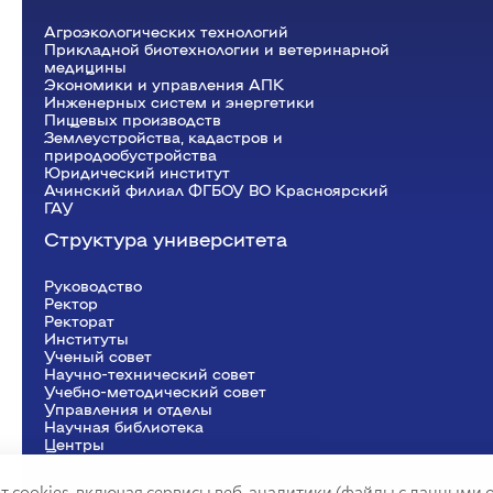
Агроэкологических технологий
Прикладной биотехнологии и ветеринарной
медицины
Экономики и управления АПК
Инженерных систем и энергетики
Пищевых производств
Землеустройства, кадастров и
природообустройства
Юридический институт
Ачинский филиал ФГБОУ ВО Красноярский
ГАУ
Структура университета
Руководство
Ректор
Рeкторат
Институты
Ученый совет
Научно-технический совет
Учебно-методический совет
Управления и отделы
Научная библиотека
Центры
Представительства
т cookies, включая сервисы веб-аналитики (файлы с данными 