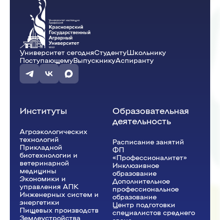
Университет сегодня
Студенту
Школьнику
Поступающему
Выпускнику
Аспиранту
Институты
Образовательная
деятельность
Агроэкологических
технологий
Расписание занятий
Прикладной
ФП
биотехнологии и
«Профессионалитет»
ветеринарной
Инклюзивное
медицины
образование
Экономики и
Дополнительное
управления АПК
профессиональное
Инженерных систем и
образование
энергетики
Центр подготовки
Пищевых производств
специалистов среднего
Землеустройства,