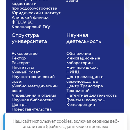
звена
кадастров и
природообустройства
Юридический институт
Ачинский филиал
ФГБОУ ВО
Красноярский ГАУ
Структура
Научная
университета
деятельность
Руководство
Объявления
Ректор
Инновационные
Рeкторат
лаборатории
Институты
Научные школы
Ученый совет
НИИЦ
Научно-технический
Центр селекции и
совет
семеноводства
Учебно-методический
Центр Трансфера
совет
Технологий
Управления и отделы
Патентная деятельность
Научная библиотека
Гранты и конкурсы
Центры
Конференции
Представительства
Наш сайт использует cookies, включая сервисы веб-
аналитики (файлы с данными о прошлых