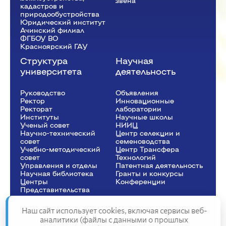
звена
кадастров и
природообустройства
Юридический институт
Ачинский филиал
ФГБОУ ВО
Красноярский ГАУ
Структура
Научная
университета
деятельность
Руководство
Объявления
Ректор
Инновационные
Рeкторат
лаборатории
Институты
Научные школы
Ученый совет
НИИЦ
Научно-технический
Центр селекции и
совет
семеноводства
Учебно-методический
Центр Трансфера
совет
Технологий
Управления и отделы
Патентная деятельность
Научная библиотека
Гранты и конкурсы
Центры
Конференции
Представительства
Наш сайт использует cookies, включая сервисы веб-
аналитики (файлы с данными о прошлых