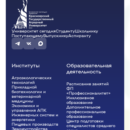
Университет сегодня
Студенту
Школьнику
Поступающему
Выпускнику
Аспиранту
Институты
Образовательная
деятельность
Агроэкологических
технологий
Расписание занятий
Прикладной
ФП
биотехнологии и
«Профессионалитет»
ветеринарной
Инклюзивное
медицины
образование
Экономики и
Дополнительное
управления АПК
профессиональное
Инженерных систем и
образование
энергетики
Центр подготовки
Пищевых производств
специалистов среднего
Землеустройства,