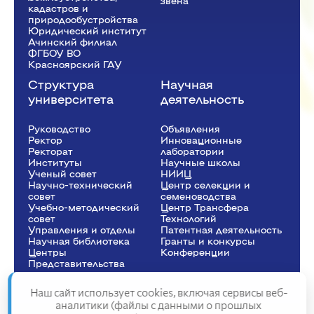
звена
кадастров и
природообустройства
Юридический институт
Ачинский филиал
ФГБОУ ВО
Красноярский ГАУ
Структура
Научная
университета
деятельность
Руководство
Объявления
Ректор
Инновационные
Рeкторат
лаборатории
Институты
Научные школы
Ученый совет
НИИЦ
Научно-технический
Центр селекции и
совет
семеноводства
Учебно-методический
Центр Трансфера
совет
Технологий
Управления и отделы
Патентная деятельность
Научная библиотека
Гранты и конкурсы
Центры
Конференции
Представительства
Наш сайт использует cookies, включая сервисы веб-
аналитики (файлы с данными о прошлых