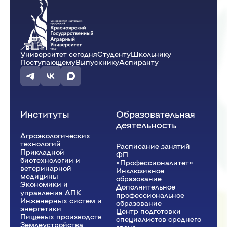
Университет сегодня
Студенту
Школьнику
Поступающему
Выпускнику
Аспиранту
Институты
Образовательная
деятельность
Агроэкологических
технологий
Расписание занятий
Прикладной
ФП
биотехнологии и
«Профессионалитет»
ветеринарной
Инклюзивное
медицины
образование
Экономики и
Дополнительное
управления АПК
профессиональное
Инженерных систем и
образование
энергетики
Центр подготовки
Пищевых производств
специалистов среднего
Землеустройства,