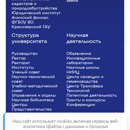
звена
кадастров и
природообустройства
Юридический институт
Ачинский филиал
ФГБОУ ВО
Красноярский ГАУ
Структура
Научная
университета
деятельность
Руководство
Объявления
Ректор
Инновационные
Рeкторат
лаборатории
Институты
Научные школы
Ученый совет
НИИЦ
Научно-технический
Центр селекции и
совет
семеноводства
Учебно-методический
Центр Трансфера
совет
Технологий
Управления и отделы
Патентная деятельность
Научная библиотека
Гранты и конкурсы
Центры
Конференции
Представительства
Наш сайт использует cookies, включая сервисы веб-
аналитики (файлы с данными о прошлых