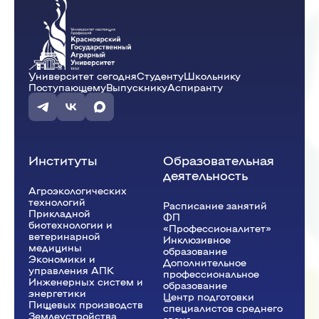
Университет сегодня
Студенту
Школьнику
Поступающему
Выпускнику
Аспиранту
Институты
Образовательная
деятельность
Агроэкологических
технологий
Расписание занятий
Прикладной
ФП
биотехнологии и
«Профессионалитет»
ветеринарной
Инклюзивное
медицины
образование
Экономики и
Дополнительное
управления АПК
профессиональное
Инженерных систем и
образование
энергетики
Центр подготовки
Пищевых производств
специалистов среднего
Землеустройства,