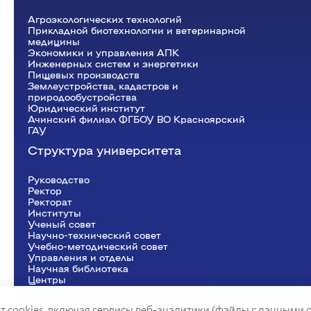
Агроэкологических технологий
Прикладной биотехнологии и ветеринарной
медицины
Экономики и управления АПК
Инженерных систем и энергетики
Пищевых производств
Землеустройства, кадастров и
природообустройства
Юридический институт
Ачинский филиал ФГБОУ ВО Красноярский
ГАУ
Структура университета
Руководство
Ректор
Рeкторат
Институты
Ученый совет
Научно-технический совет
Учебно-методический совет
Управления и отделы
Научная библиотека
Центры
Представительства
т cookies, включая сервисы веб-аналитики (файлы с данными 