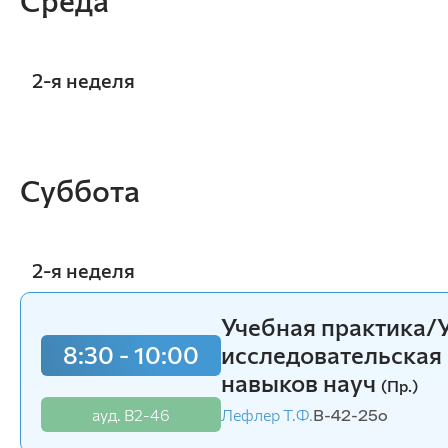
информационных систем
Бухгалтерский учет и статистика
Психология, педагогика и экология
человека
2-я неделя
Инженерных систем и
энергетики
12:15 - 13:45
Современные мет
Физики и математики
Суббота
ауд. В1-21
Лефлер Т.Ф.
В-35-22o
Механизация и технический сервис в АПК
Общеинженерных дисциплин
Системоэнергетики
Теоретических основ электротехники
2-я неделя
Тракторы и автомобили
14:00 - 15:30
Современные мет
Электроснабжения сельского хозяйства
ауд. В1-21
Лефлер Т.Ф.
В-35-22o
Учебная практика/У
Учебная практика
8:30 - 10:00
8:30 - 10:00
исследовательская
исследовательска
навыков науч
навыков науч
(Пр.)
(Пр.)
ауд. В2-46
ауд. В2-46
Лефлер Т.Ф.
Лефлер Т.Ф.
В-42-25o
В-42-25o