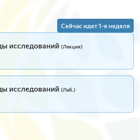
Наставники
природообустройства
Сведения о диссертационных советах
Институт экономики и
в докторантуру
Типография
КрасГАУ
управления АПК
Землеустройство и кадастры
Новости
Психолог
Кадастр застроенных территорий и
Сейчас идет 1-я неделя
Нормативные документы
Эндаумент фонд
геоинформационные технологии
Юридический институт
Природообустройство
Безопасность жизнедеятельности
Анкетирование обучающихся
ды исследований
(Лекция)
Архив Приемных кампаний
Автошкола
Представительства ФГБОУ ВО
Юридический институт
Красноярский ГАУ
Социальная защита
Теории и истории государства и права
Видеостудия Jalinga
Гражданского права и процесса
Уголовного процесса, криминалистики и
Сельскохозяйственные вузы
ды исследований
основ судебной экспертизы
(Лаб.)
Российской Федерации
Уголовного права и криминологии
Земельного права и экологических
экспертиз
Истории и политологии
Философии
Судебных экспертиз
Ачинский филиал ФГБОУ ВО