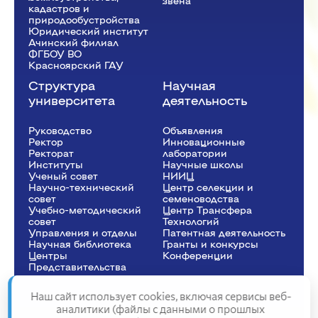
звена
кадастров и
природообустройства
Юридический институт
Ачинский филиал
ФГБОУ ВО
Красноярский ГАУ
Структура
Научная
университета
деятельность
Руководство
Объявления
Ректор
Инновационные
Рeкторат
лаборатории
Институты
Научные школы
Ученый совет
НИИЦ
Научно-технический
Центр селекции и
совет
семеноводства
Учебно-методический
Центр Трансфера
совет
Технологий
Управления и отделы
Патентная деятельность
Научная библиотека
Гранты и конкурсы
Центры
Конференции
Представительства
Наш сайт использует cookies, включая сервисы веб-
аналитики (файлы с данными о прошлых