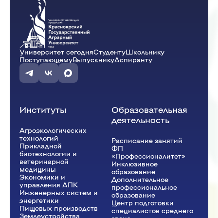
Университет сегодня
Студенту
Школьнику
Поступающему
Выпускнику
Аспиранту
Институты
Образовательная
деятельность
Агроэкологических
технологий
Расписание занятий
Прикладной
ФП
биотехнологии и
«Профессионалитет»
ветеринарной
Инклюзивное
медицины
образование
Экономики и
Дополнительное
управления АПК
профессиональное
Инженерных систем и
образование
энергетики
Центр подготовки
Пищевых производств
специалистов среднего
Землеустройства,