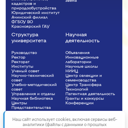
звена
кадастров и
природообустройства
Юридический институт
Ачинский филиал
ФГБОУ ВО
Красноярский ГАУ
Структура
Научная
университета
деятельность
Руководство
Объявления
Ректор
Инновационные
Рeкторат
лаборатории
Институты
Научные школы
Ученый совет
НИИЦ
Научно-технический
Центр селекции и
совет
семеноводства
Учебно-методический
Центр Трансфера
совет
Технологий
Управления и отделы
Патентная деятельность
Научная библиотека
Гранты и конкурсы
Центры
Конференции
Представительства
Наш сайт использует cookies, включая сервисы веб-
аналитики (файлы с данными о прошлых