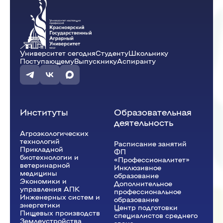
Университет сегодня
Студенту
Школьнику
Поступающему
Выпускнику
Аспиранту
Институты
Образовательная
деятельность
Агроэкологических
технологий
Расписание занятий
Прикладной
ФП
биотехнологии и
«Профессионалитет»
ветеринарной
Инклюзивное
медицины
образование
Экономики и
Дополнительное
управления АПК
профессиональное
Инженерных систем и
образование
энергетики
Центр подготовки
Пищевых производств
специалистов среднего
Землеустройства,