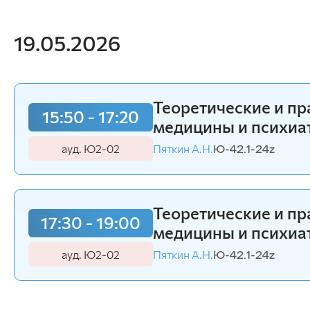
информационных систем
Бухгалтерский учет и статистика
Психология, педагогика и экология
19.05.2026
человека
Инженерных систем и
энергетики
Теоретические и п
15:50 - 17:20
Физики и математики
медицины и психиа
Механизация и технический сервис в АПК
Общеинженерных дисциплин
ауд. Ю2-02
Пяткин А.Н.
Ю-42.1-24z
Системоэнергетики
Теоретических основ электротехники
Тракторы и автомобили
Электроснабжения сельского хозяйства
Теоретические и п
17:30 - 19:00
медицины и психиа
ауд. Ю2-02
Пяткин А.Н.
Ю-42.1-24z