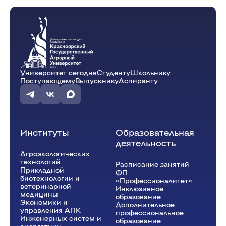
(Лаб.)
ауд. В2-24
Менчикова И.Э.
В-34-25o (2)
Университет сегодня
Студенту
Школьнику
10:15 - 11:45
Поступающему
Выпускнику
Аспиранту
Цитология, гистология и эмбриология
(Лаб.)
ауд. В2-24
Менчикова И.Э.
В-52-25o (2)
Институты
Образовательная
деятельность
Агроэкологических
технологий
Расписание занятий
Прикладной
ФП
биотехнологии и
«Профессионалитет»
ветеринарной
Инклюзивное
медицины
образование
Экономики и
Дополнительное
управления АПК
профессиональное
Инженерных систем и
образование