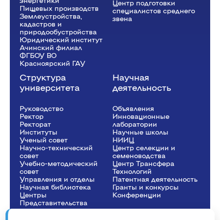
энергетики
Центр подготовки
Пищевых производств
специалистов среднего
Землеустройства,
звена
кадастров и
природообустройства
Юридический институт
Ачинский филиал
ФГБОУ ВО
Красноярский ГАУ
Структура
Научная
университета
деятельность
Руководство
Объявления
Ректор
Инновационные
Рeкторат
лаборатории
Институты
Научные школы
Ученый совет
НИИЦ
Научно-технический
Центр селекции и
совет
семеноводства
Учебно-методический
Центр Трансфера
совет
Технологий
Управления и отделы
Патентная деятельность
Научная библиотека
Гранты и конкурсы
Центры
Конференции
Представительства