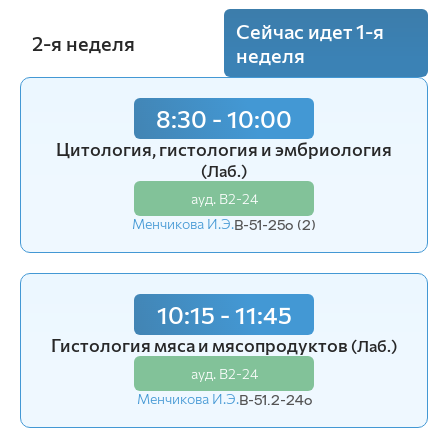
Сейчас идет 1-я
2-я неделя
неделя
8:30 - 10:00
8:30 - 10:00
Цитология, гистология и эмбриология
Гистология мяса и мясопродуктов
(Лаб.)
(Лаб.)
ауд. В2-24
ауд. В2-24
Менчикова И.Э.
В-52-24o
Менчикова И.Э.
В-51-25o (2)
10:15 - 11:45
10:15 - 11:45
Гистология мяса и мясопродуктов
(Лаб.)
Гистология мяса и мясопродуктов
(Лаб.)
ауд. В2-24
ауд. В2-24
Менчикова И.Э.
В-52-24o
Менчикова И.Э.
В-51.2-24o