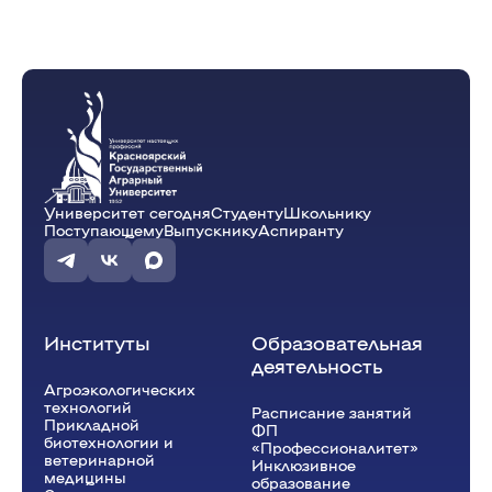
Университет сегодня
Студенту
Школьнику
Поступающему
Выпускнику
Аспиранту
Институты
Образовательная
деятельность
Агроэкологических
технологий
Расписание занятий
Прикладной
ФП
биотехнологии и
«Профессионалитет»
ветеринарной
Инклюзивное
медицины
образование