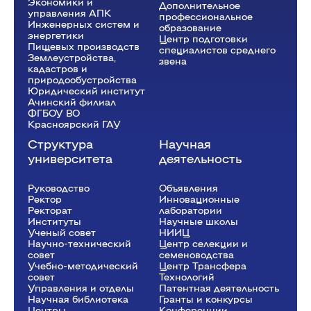
Экономики и
Дополнительное
управления АПК
профессиональное
Инженерных систем и
образование
энергетики
Центр подготовки
Пищевых производств
специалистов среднего
Землеустройства,
звена
кадастров и
природообустройства
Юридический институт
Ачинский филиал
ФГБОУ ВО
Красноярский ГАУ
Структура
Научная
университета
деятельность
Руководство
Объявления
Ректор
Инновационные
Рeкторат
лаборатории
Институты
Научные школы
Ученый совет
НИИЦ
Научно-технический
Центр селекции и
совет
семеноводства
Учебно-методический
Центр Трансфера
совет
Технологий
Управления и отделы
Патентная деятельность
Научная библиотека
Гранты и конкурсы
Центры
Конференции