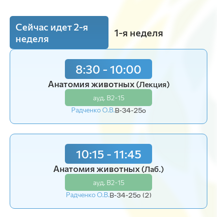
Сейчас идет 2-я
1-я неделя
неделя
8:30 - 10:00
12:15 - 13:45
Анатомия животных
Морфология животных
(Лекция)
(Лаб.)
ауд. В2-15
ауд. В2-15
Радченко О.В.
Радченко О.В.
В-34-25o
В-36-25o
10:15 - 11:45
14:00 - 15:30
Анатомия животных
Морфология животных
(Лаб.)
(Лаб.)
ауд. В2-15
ауд. В2-15
Радченко О.В.
Радченко О.В.
В-34-25o (2)
В-36-25o