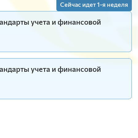
Сейчас идет 1-я неделя
Красноярский ГАУ
ия
(Пр.)
Правовых и социально-экономических
ндарты учета и финансовой
дисциплин
Агроинженерии
Центр подготовки специалистов
среднего звена
ндарты учета и финансовой