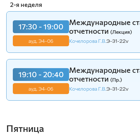
информационных систем
2-я неделя
19:10 - 20:40
Бухгалтерский учет и статистика
Контроль и ревиз
Психология, педагогика и экология
человека
ауд. Э4-06
Кочелорова Г.В.
Э-31-22v
Международные ста
17:30 - 19:00
отчетности
Инженерных систем и
(Лекция)
энергетики
ауд. Э4-06
Кочелорова Г.В.
Э-31-22v
Физики и математики
Механизация и технический сервис в АПК
Общеинженерных дисциплин
Международные ста
19:10 - 20:40
Системоэнергетики
отчетности
Теоретических основ электротехники
(Пр.)
Тракторы и автомобили
ауд. Э4-06
Кочелорова Г.В.
Э-31-22v
Электроснабжения сельского хозяйства
Пятница