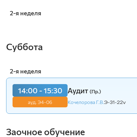
2-я неделя
10:15 - 11:45
Учет в бюджетны
Суббота
ауд. Э5-11
Кочелорова Г.В.
Э-31-23o
2-я неделя
14:00 - 15:30
Аудит
(Пр.)
ауд. Э4-06
Кочелорова Г.В.
Э-31-22v
Заочное обучение