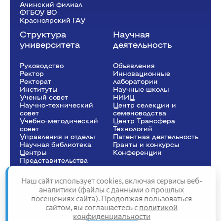
Ачинский филиал
ФГБОУ ВО
Красноярский ГАУ
Структура
Научная
университета
деятельность
Руководство
Объявления
Ректор
Инновационные
Рeкторат
лаборатории
Институты
Научные школы
Ученый совет
НИИЦ
Научно-технический
Центр селекции и
совет
семеноводства
Учебно-методический
Центр Трансфера
совет
Технологий
Управления и отделы
Патентная деятельность
Научная библиотека
Гранты и конкурсы
Центры
Конференции
Представительства
Наш сайт использует cookies, включая сервисы веб-
аналитики (файлы с данными о прошлых
посещениях сайта). Продолжая пользоваться
Сведения об образовательной организации
сайтом, вы соглашаетесь с
политикой
Политика конфиденциальности
конфиденциальности
Структура сайта