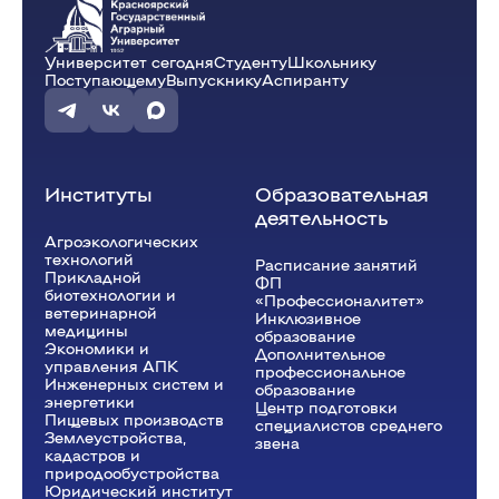
13:05 - 13:50
Университет сегодня
Студенту
Школьнику
Физическая культура
(фв)
Поступающему
Выпускнику
Аспиранту
ауд. А-с/зал
Орлова Д.К.
П-1-24o
Институты
Образовательная
деятельность
Агроэкологических
технологий
Расписание занятий
Прикладной
ФП
биотехнологии и
«Профессионалитет»
ветеринарной
Инклюзивное
медицины
образование
Экономики и
Дополнительное
управления АПК
профессиональное
Инженерных систем и
образование
энергетики
Центр подготовки
Пищевых производств
специалистов среднего
Землеустройства,
звена
кадастров и
природообустройства
Юридический институт