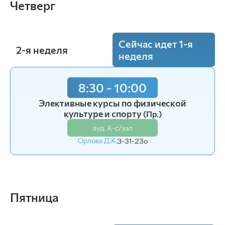
Четверг
Сейчас идет 1-я
2-я неделя
неделя
8:30 - 10:00
Элективные курсы по физической
культуре и спорту
(Пр.)
ауд. А-с/зал
Орлова Д.К.
З-31-23o
Пятница