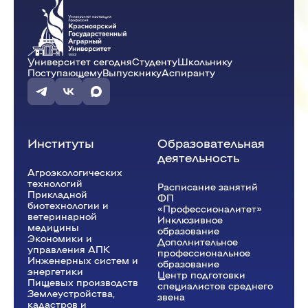
Демиденко Г.А.
А-33-23o
Университет сегодня
Студенту
Школьнику
10:15 - 11:45
Поступающему
Выпускнику
Аспиранту
Рекреационное природопользование
(Лаб.)
ауд. А4-17
Демиденко Г.А.
А-33-23o
Институты
Образовательная
деятельность
Агроэкологических
технологий
Расписание занятий
Прикладной
ФП
биотехнологии и
«Профессионалитет»
ветеринарной
Инклюзивное
медицины
образование
Экономики и
Дополнительное
управления АПК
профессиональное
Инженерных систем и
образование
энергетики
Центр подготовки
Пищевых производств
специалистов среднего
Землеустройства,
звена
кадастров и