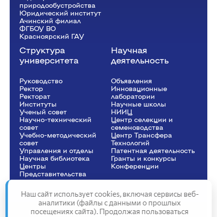
природообустройства
Юридический институт
Ачинский филиал
ФГБОУ ВО
Красноярский ГАУ
Структура
Научная
университета
деятельность
Руководство
Объявления
Ректор
Инновационные
Рeкторат
лаборатории
Институты
Научные школы
Ученый совет
НИИЦ
Научно-технический
Центр селекции и
совет
семеноводства
Учебно-методический
Центр Трансфера
совет
Технологий
Управления и отделы
Патентная деятельность
Научная библиотека
Гранты и конкурсы
Центры
Конференции
Представительства
Наш сайт использует cookies, включая сервисы веб-
аналитики (файлы с данными о прошлых
посещениях сайта). Продолжая пользоваться
Сведения об образовательной организации