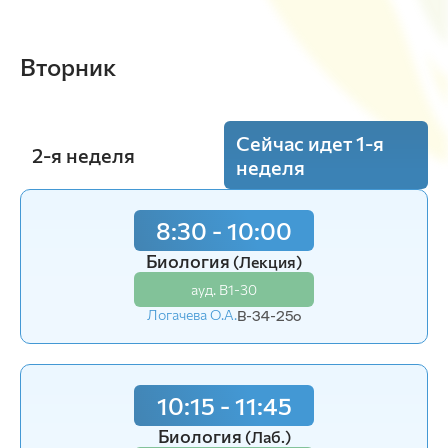
Вторник
Сейчас идет 1-я
2-я неделя
неделя
8:30 - 10:00
12:15 - 13:45
Общая биология
Биология
(Лекция)
(Лекция)
ауд. В1-30
ауд. В1-11а
Логачева О.А.
Логачева О.А.
В-34-25o
В-32-25o
10:15 - 11:45
14:00 - 15:30
Общая биология
Биология
(Лаб.)
(Лаб.)