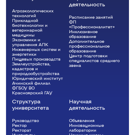
деятельность
Агроэкологических
технологий
Расписание занятий
Прикладной
ФП
биотехнологии и
«Профессионалитет»
ветеринарной
Инклюзивное
медицины
образование
Экономики и
Дополнительное
управления АПК
профессиональное
Инженерных систем и
образование
энергетики
Центр подготовки
Пищевых производств
специалистов среднего
Землеустройства,
звена
кадастров и
природообустройства
Юридический институт
Ачинский филиал
ФГБОУ ВО
Красноярский ГАУ
Структура
Научная
университета
деятельность
Руководство
Объявления
Ректор
Инновационные
Рeкторат
лаборатории
Институты
Научные школы