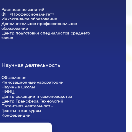
Красноярский ГАУ
Расписание занятий
ФП «Профессионалитет»
Правовых и социально-экономических
Инклюзивное образование
Дополнительное профессиональное
дисциплин
образование
Агроинженерии
Центр подготовки специалистов среднего
звена
Центр подготовки специалистов
среднего звена
Научная деятельность
Объявления
Инновационные лаборатории
Научные школы
НИИЦ
Центр селекции и семеноводства
Центр Трансфера Технологий
Патентная деятельность
Гранты и конкурсы
Конференции