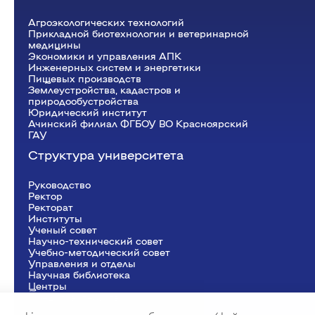
информационных систем
Бухгалтерский учет и статистика
Агроэкологических технологий
Психология, педагогика и экология
Прикладной биотехнологии и ветеринарной
человека
медицины
Экономики и управления АПК
Инженерных систем и
Инженерных систем и энергетики
Пищевых производств
энергетики
Землеустройства, кадастров и
природообустройства
Юридический институт
Физики и математики
Ачинский филиал ФГБОУ ВО Красноярский
ГАУ
Механизация и технический сервис в АПК
Общеинженерных дисциплин
Структура университета
Системоэнергетики
Теоретических основ электротехники
Руководство
Тракторы и автомобили
Ректор
Электроснабжения сельского хозяйства
Рeкторат
Институты
Ученый совет
Научно-технический совет
Учебно-методический совет
Управления и отделы
Научная библиотека
Центры
Представительства