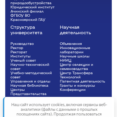
природообустройства
Юридический институт
Ачинский филиал
ФГБОУ ВО
Красноярский ГАУ
Структура
Научная
университета
деятельность
Руководство
Объявления
Ректор
Инновационные
Рeкторат
лаборатории
Институты
Научные школы
Ученый совет
НИИЦ
Научно-технический
Центр селекции и
совет
семеноводства
Учебно-методический
Центр Трансфера
совет
Технологий
Управления и отделы
Патентная деятельность
Научная библиотека
Гранты и конкурсы
Центры
Конференции
Представительства
Наш сайт использует cookies, включая сервисы веб-
аналитики (файлы с данными о прошлых
посещениях сайта). Продолжая пользоваться
Сведения об образовательной организации