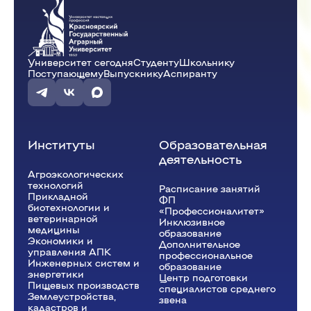
10:15 - 11:45
19:10 - 20:40
Университет сегодня
Студенту
Школьнику
Семеноведение
(Лаб.)
Поступающему
Выпускнику
Аспиранту
Современные технологии
ауд. А1-17
растениеводства
(Лаб.)
Ступницкий Д.Н.
А-34-24o
ауд. А1-17
Ступницкий Д.Н.
А-41-25o
Институты
Образовательная
деятельность
Агроэкологических
технологий
Расписание занятий
Прикладной
ФП
биотехнологии и
«Профессионалитет»
ветеринарной
Инклюзивное
медицины
образование
Экономики и
Дополнительное
управления АПК
профессиональное
Инженерных систем и
образование
энергетики
Центр подготовки
Пищевых производств
специалистов среднего
Землеустройства,
звена
кадастров и