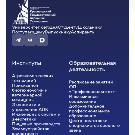
12:15 - 13:45
Университет сегодня
Студенту
Школьнику
Основы биотехнологии
(Пр.)
Поступающему
Выпускнику
Аспиранту
ауд. А4-02
Овсянкина С.В.
А-32-25o
Институты
Образовательная
деятельность
Агроэкологических
технологий
Расписание занятий
Прикладной
ФП
биотехнологии и
«Профессионалитет»
ветеринарной
Инклюзивное
медицины
образование
Экономики и
Дополнительное
управления АПК
профессиональное
Инженерных систем и
образование
энергетики
Центр подготовки
Пищевых производств
специалистов среднего
Землеустройства,
звена
кадастров и