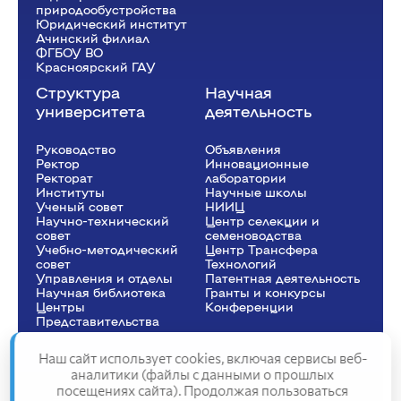
природообустройства
Юридический институт
Ачинский филиал
ФГБОУ ВО
Красноярский ГАУ
Структура
Научная
университета
деятельность
Руководство
Объявления
Ректор
Инновационные
Рeкторат
лаборатории
Институты
Научные школы
Ученый совет
НИИЦ
Научно-технический
Центр селекции и
совет
семеноводства
Учебно-методический
Центр Трансфера
совет
Технологий
Управления и отделы
Патентная деятельность
Научная библиотека
Гранты и конкурсы
Центры
Конференции
Представительства
Наш сайт использует cookies, включая сервисы веб-
аналитики (файлы с данными о прошлых
посещениях сайта). Продолжая пользоваться
Сведения об образовательной организации