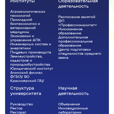
Институты
Образовательная
деятельность
Агроэкологических
технологий
Расписание занятий
12:15 - 13:45
Прикладной
ФП
биотехнологии и
«Профессионалитет»
Акушерство и гинекология
(Лаб.)
ветеринарной
Инклюзивное
медицины
образование
ауд. В1-12
Экономики и
Дополнительное
управления АПК
Лобадин В.Е.
В-51.1-22o
профессиональное
Инженерных систем и
В-51.2-22o
образование
энергетики
Центр подготовки
Пищевых производств
специалистов среднего
Землеустройства,
звена
кадастров и
природообустройства
Юридический институт
Ачинский филиал
ФГБОУ ВО
Красноярский ГАУ
Структура
Научная
университета
деятельность
Руководство
Объявления
Ректор
Инновационные
Рeкторат
лаборатории