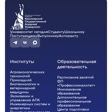
Университет сегодня
Студенту
Школьнику
Поступающему
Выпускнику
Аспиранту
Институты
Образовательная
деятельность
Агроэкологических
технологий
Расписание занятий
Прикладной
ФП
биотехнологии и
«Профессионалитет»
ветеринарной
Инклюзивное
медицины
образование
Экономики и
Дополнительное
управления АПК
профессиональное
Инженерных систем и
образование
энергетики
Центр подготовки
Пищевых производств