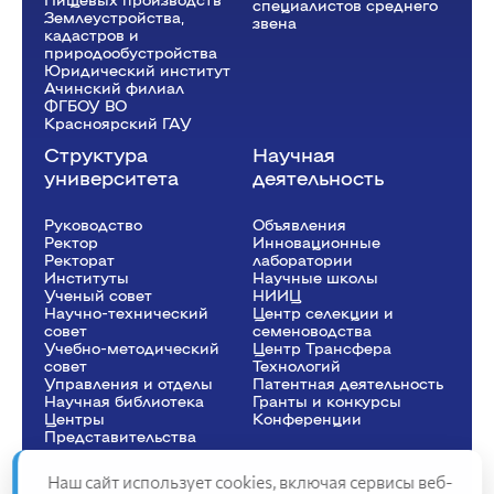
специалистов среднего
Землеустройства,
звена
кадастров и
природообустройства
Юридический институт
Ачинский филиал
ФГБОУ ВО
Красноярский ГАУ
Структура
Научная
университета
деятельность
Руководство
Объявления
Ректор
Инновационные
Рeкторат
лаборатории
Институты
Научные школы
Ученый совет
НИИЦ
Научно-технический
Центр селекции и
совет
семеноводства
Учебно-методический
Центр Трансфера
совет
Технологий
Управления и отделы
Патентная деятельность
Научная библиотека
Гранты и конкурсы
Центры
Конференции
Представительства
Наш сайт использует cookies, включая сервисы веб-