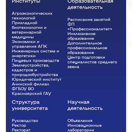
Институты
Образовательная
деятельность
Агроэкологических
технологий
Расписание занятий
Прикладной
ФП
биотехнологии и
«Профессионалитет»
ветеринарной
Инклюзивное
медицины
образование
Экономики и
Дополнительное
управления АПК
профессиональное
Инженерных систем и
образование
энергетики
Центр подготовки
Пищевых производств
специалистов среднего
Землеустройства,
звена
кадастров и
природообустройства
Юридический институт
Ачинский филиал
ФГБОУ ВО
Красноярский ГАУ
Структура
Научная
университета
деятельность
Руководство
Объявления
Ректор
Инновационные
Рeкторат
лаборатории