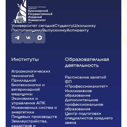
Ю-32.1-24o
Ю-32.2-24o
12:15 - 13:45
Университет сегодня
Студенту
Школьнику
Экологическое право
(Пр.)
Поступающему
Выпускнику
Аспиранту
ауд. Ю3-10
Мельникова Т.В.
Ю-31-24o
Институты
Образовательная
деятельность
14:00 - 15:30
Агроэкологических
технологий
Расписание занятий
Экологическое право
(Пр.)
Прикладной
ФП
биотехнологии и
«Профессионалитет»
ауд. Ю3-02
ветеринарной
Инклюзивное
медицины
Мельникова Т.В.
Ю-32.2-24o
образование
Экономики и
Дополнительное
управления АПК
профессиональное
Инженерных систем и
образование
энергетики
Центр подготовки
Пищевых производств
специалистов среднего
15:50 - 17:20
Землеустройства,
звена
кадастров и