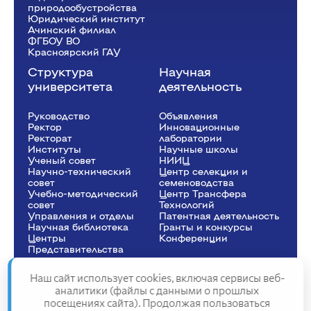
Экологическое право
(Пр.)
природообустройства
Юридический институт
ауд. Ю3-02
Ачинский филиал
ФГБОУ ВО
Мельникова Т.В.
Ю-32.2-24o
Красноярский ГАУ
Структура
Научная
университета
деятельность
Руководство
Объявления
Ректор
Инновационные
Рeкторат
лаборатории
Институты
Научные школы
Ученый совет
НИИЦ
Научно-технический
Центр селекции и
совет
семеноводства
Учебно-методический
Центр Трансфера
совет
Технологий
Управления и отделы
Патентная деятельность
Научная библиотека
Гранты и конкурсы
Центры
Конференции
Представительства
Наш сайт использует cookies, включая сервисы веб-
аналитики (файлы с данными о прошлых
посещениях сайта). Продолжая пользоваться
Сведения об образовательной организации