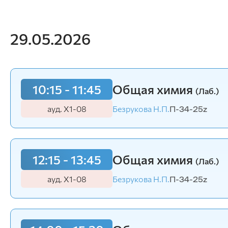
информационных систем
Бухгалтерский учет и статистика
Психология, педагогика и экология
человека
29.05.2026
Инженерных систем и
энергетики
10:15 - 11:45
Общая химия
Физики и математики
(Лаб.)
Механизация и технический сервис в АПК
ауд. Х1-08
Безрукова Н.П.
П-34-25z
Общеинженерных дисциплин
Системоэнергетики
Теоретических основ электротехники
Тракторы и автомобили
Электроснабжения сельского хозяйства
12:15 - 13:45
Общая химия
(Лаб.)
ауд. Х1-08
Безрукова Н.П.
П-34-25z