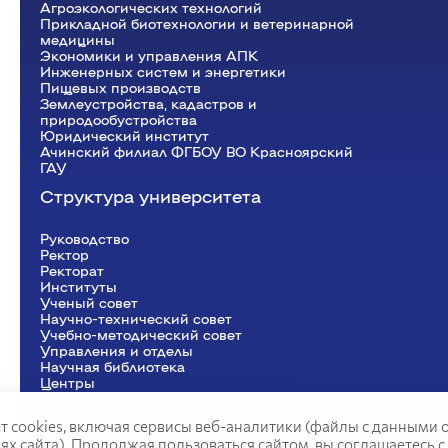
Агроэкологических технологий
Прикладной биотехнологии и ветеринарной
медицины
Экономики и управления АПК
Инженерных систем и энергетики
Пищевых производств
Землеустройства, кадастров и
природообустройства
Юридический институт
Ачинский филиал ФГБОУ ВО Красноярский
ГАУ
Структура университета
Руководство
Ректор
Рeкторат
Институты
Ученый совет
Научно-технический совет
Учебно-методический совет
Управления и отделы
Научная библиотека
Центры
Представительства
т cookies, включая сервисы веб-аналитики (файлы с данными 
 сайта). Продолжая пользоваться сайтом, вы соглашаетесь с