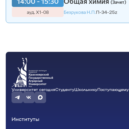
14:00 - 15:30
Общая химия
(Зачет)
ауд. Х1-08
Безрукова Н.П.
П-34-25z
Университет сегодня
Студенту
Школьнику
Поступающему
Институты