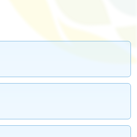
Красноярский ГАУ
Правовых и социально-экономических
дисциплин
Агроинженерии
Центр подготовки специалистов
среднего звена